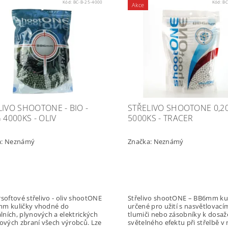
Kód:
BC-B-25-4000
Kód:
BC
Akce
LIVO SHOOTONE - BIO -
STŘELIVO SHOOTONE 0,2
 4000KS - OLIV
5000KS - TRACER
a:
Neznámý
Značka:
Neznámý
rsoftové střelivo - oliv shootONE
Střelivo shootONE – BB6mm ku
mm kuličky vhodné do
určené pro užití s nasvětlovací
ních, plynových a elektrických
tlumiči nebo zásobníky k dosaž
tových zbraní všech výrobců. Lze
světelného efektu při střelbě v 