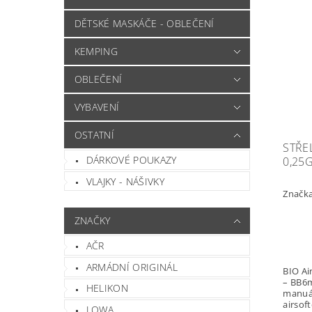
DĚTSKÉ MASKÁČE - OBLEČENÍ
KEMPING
OBLEČENÍ
VYBAVENÍ
OSTATNÍ
STŘE
DÁRKOVÉ POUKAZY
0,25G
VLAJKY - NÁŠIVKY
Značk
ZNAČKY
AČR
ARMÁDNÍ ORIGINÁL
BIO Ai
– BB6
HELIKON
manuál
airsof
LOWA