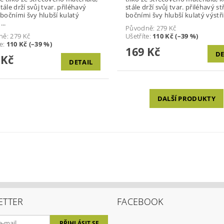
le drží svůj tvar. přiléhavý
stále drží svůj tvar. přiléhavý střih s
ními švy hlubší kulatý
bočními švy hlubší kulatý výstř
...
Původně:
279 Kč
ně:
279 Kč
Ušetříte
:
110 Kč (–39 %)
te
:
110 Kč (–39 %)
169 Kč
DE
 Kč
DETAIL
DALŠÍ PRODUKTY
ETTER
FACEBOOK