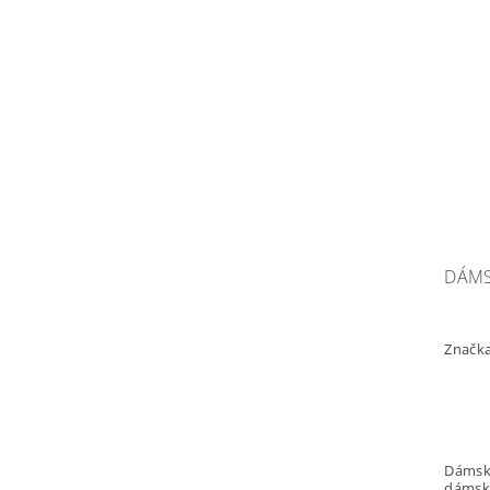
DÁMS
Značk
Dámské t
dámské