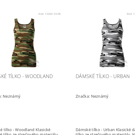
Kód:
13600-33/XS
Kód:
1
KÉ TÍLKO - WOODLAND
DÁMSKÉ TÍLKO - URBAN
a:
Neznámý
Značka:
Neznámý
ílko - Woodland Klasické
Dámské tílko - Urban Klasické dámské
 tílko ze strečového materiálu,
tílko ze strečového materiálu, k