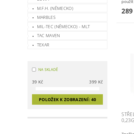
použít
M.F.H. (NĚMECKO)
289
MARBLES
MIL-TEC (NĚMECKO) - MLT
TAC MAVEN
TEXAR
NA SKLADĚ
39
Kč
399
Kč
POLOŽEK K ZOBRAZENÍ:
40
STŘE
0,23
Značk