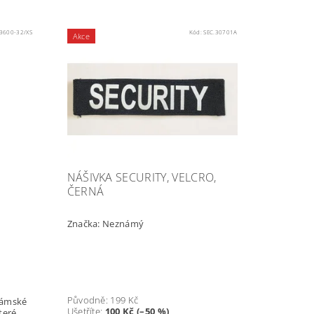
3600-32/XS
Kód:
SEC.30701A
Akce
NÁŠIVKA SECURITY, VELCRO,
ČERNÁ
Značka:
Neznámý
Původně:
199 Kč
Ušetříte
:
100 Kč (–50 %)
teré