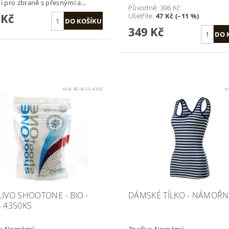
 i pro zbraně s přesnými a...
Původně:
396 Kč
 Kč
Ušetříte
:
47 Kč (–11 %)
349 Kč
Kód:
BC-B-23-4350
K
LIVO SHOOTONE - BIO -
DÁMSKÉ TÍLKO - NÁMOŘN
G 4350KS
a:
Neznámý
Značka:
Neznámý