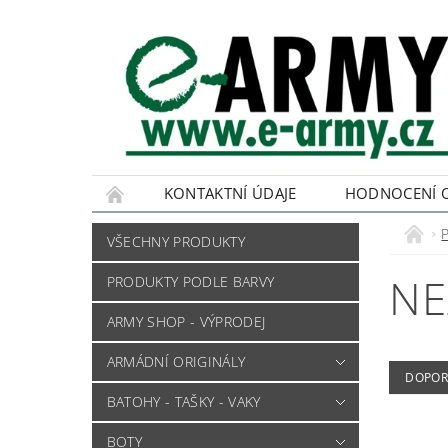
KONTAKTNÍ ÚDAJE
HODNOCENÍ 
VŠECHNY PRODUKTY
NE
PRODUKTY PODLE BARVY
ARMY SHOP - VÝPRODEJ
ARMÁDNÍ ORIGINÁLY
DOPOR
BATOHY - TAŠKY - VAKY
BOTY