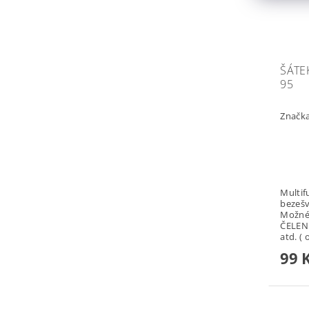
ŠÁTE
95
Značk
Multifun
bezešv
Možné využití: 
ČELEN
atd. ( 
99 