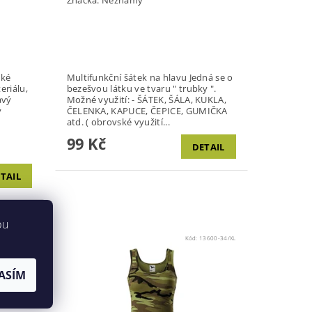
Multifunkční šátek na hlavu Jedná se o
eriálu,
bezešvou látku ve tvaru " trubky ".
Možné využití: - ŠÁTEK, ŠÁLA, KUKLA,
ČELENKA, KAPUCE, ČEPICE, GUMIČKA
atd. ( obrovské využití...
99 Kč
DETAIL
TAIL
bu
Kód:
26054
Kód:
13600-34/XL
ASÍM