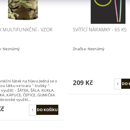
K MULTIFUNKČNÍ - VZOR
SVÍTÍCÍ NÁRAMKY - 65 KS
a:
Neznámý
Značka:
Neznámý
209 Kč
kční šátek na hlavu Jedná se o
ou látku ve tvaru " trubky ".
- ŠÁTEK, ŠÁLA, KUKLA,
KA, KAPUCE, ČEPICE, GUMIČKA
obrovské využití...
Kč