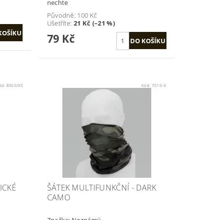
nechte
Původně:
100 Kč
Ušetříte
:
21 Kč (–21 %)
79 Kč
ód:
8060/XS
Kód:
7016-4
ICKÉ
ŠÁTEK MULTIFUNKČNÍ - DARK
CAMO
Značka:
Neznámý