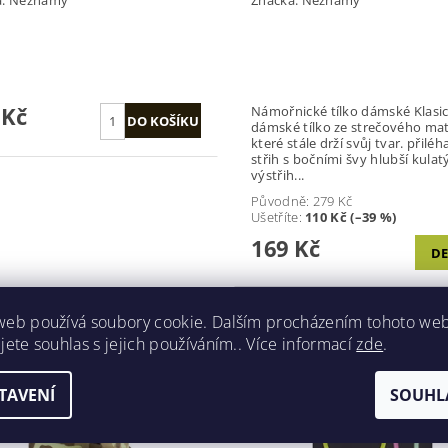
 Kč
Námořnické tílko dámské Klasické
dámské tílko ze strečového mat
které stále drží svůj tvar. přiléhavý
střih s bočními švy hlubší kulatý
výstřih...
Původně:
279 Kč
Ušetříte
:
110 Kč (–39 %)
169 Kč
DE
web používá soubory cookie. Dalším procházením tohoto we
jete souhlas s jejich používáním.. Více informací
zde
.
Kód:
10175J
TAVENÍ
SOUHL