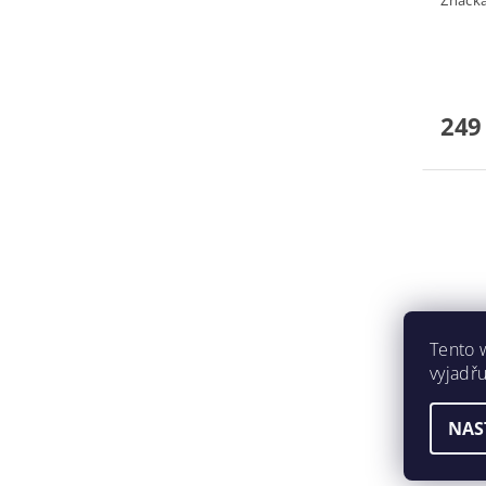
249
Tento 
vyjadřu
NAS