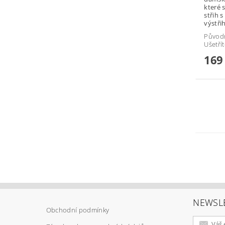
které stá
střih s boč
výstřih
Původ
Ušetří
169
NEWSL
Obchodní podmínky