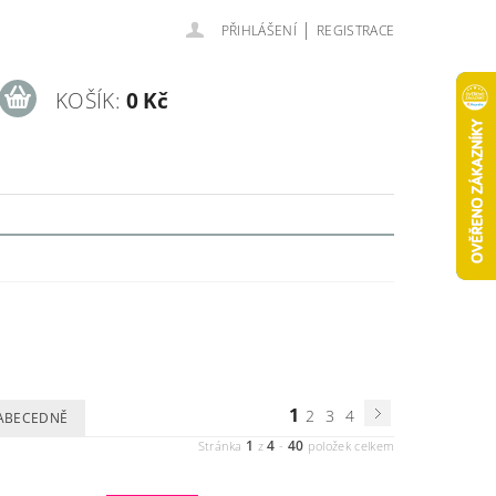
|
PŘIHLÁŠENÍ
REGISTRACE
KOŠÍK:
0 Kč
1
2
3
4
ABECEDNĚ
1
4
40
Stránka
z
-
položek celkem