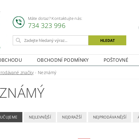
Máte dotaz? Kontaktujte nás:
734 323 996
OBCHODU
OBCHODNÍ PODMÍNKY
POŠTOVNÉ
Prodávané značky
Neznámý
ZNÁMÝ
UČUJEME
NEJLEVNĚJŠÍ
NEJDRAŽŠÍ
NEJPRODÁVANĚJŠÍ