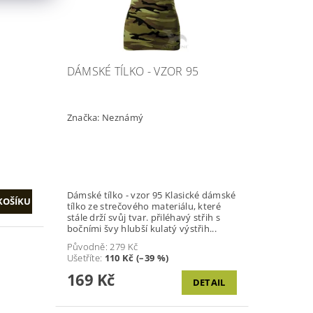
DÁMSKÉ TÍLKO - VZOR 95
Značka:
Neznámý
Dámské tílko - vzor 95 Klasické dámské
tílko ze strečového materiálu, které
stále drží svůj tvar. přiléhavý střih s
bočními švy hlubší kulatý výstřih...
Původně:
279 Kč
Ušetříte
:
110 Kč (–39 %)
169 Kč
DETAIL