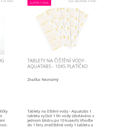
-T-20-5000
Kód:
AQUATABS-319381
SUPER CENA
0G
TABLETY NA ČIŠTĚNÍ VODY -
AQUATABS - 10KS PLATÍČKO
Značka:
Neznámý
ličky
Tablety na čištění vody - Aquatabs 1
mi
tableta vyčistí 1 litr vody (dodáváno v
ení
jednom blistru po 10 kusech) Vhoďte
noci.
do 1 litru znečištěné vody 1 tabletu a