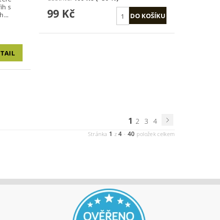
99 Kč
ih...
TAIL
1
2
3
4
1
4
40
Stránka
z
-
položek celkem