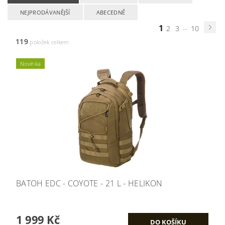
NEJPRODÁVANĚJŠÍ
ABECEDNĚ
1
...
2
3
10
119
položek celkem
Novinka
BATOH EDC - COYOTE - 21 L - HELIKON
1 999 Kč