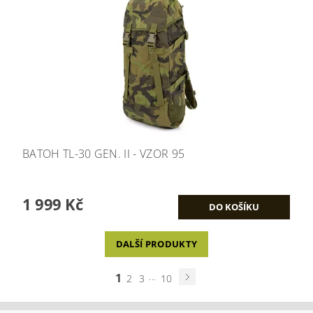
BATOH TL-30 GEN. II - VZOR 95
1 999 Kč
DALŠÍ PRODUKTY
1
...
2
3
10