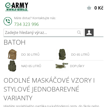
0 Kč
Máte dotaz? Kontaktujte nás:
734 323 996
BATOH
DO 30 LITRŮ
DO 65 LITRŮ
NAD 65 LITRŮ
DOPLŇKY
ODOLNÉ MASKÁČOVÉ VZORY I
STYLOVÉ JEDNOBAREVNÉ
VARIANTY
Hledáte spolehlivého parťáka na každodenní cesty, do školy nebo