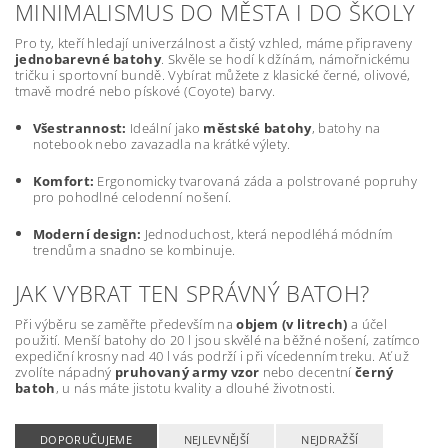
MINIMALISMUS DO MĚSTA I DO ŠKOLY
Pro ty, kteří hledají univerzálnost a čistý vzhled, máme připraveny
jednobarevné batohy
. Skvěle se hodí k džínám, námořnickému
tričku i sportovní bundě. Vybírat můžete z klasické černé, olivové,
tmavě modré nebo pískové (Coyote) barvy.
Všestrannost:
Ideální jako
městské batohy
, batohy na
notebook nebo zavazadla na krátké výlety.
Komfort:
Ergonomicky tvarovaná záda a polstrované popruhy
pro pohodlné celodenní nošení.
Moderní design:
Jednoduchost, která nepodléhá módním
trendům a snadno se kombinuje.
JAK VYBRAT TEN SPRÁVNÝ BATOH?
Při výběru se zaměřte především na
objem (v litrech)
a účel
použití. Menší batohy do 20 l jsou skvělé na běžné nošení, zatímco
expediční krosny nad 40 l vás podrží i při vícedenním treku. Ať už
zvolíte nápadný
pruhovaný army vzor
nebo decentní
černý
batoh
, u nás máte jistotu kvality a dlouhé životnosti.
DOPORUČUJEME
NEJLEVNĚJŠÍ
NEJDRAŽŠÍ