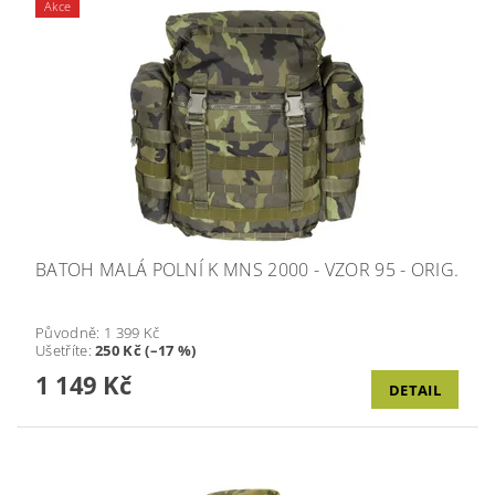
Akce
BATOH MALÁ POLNÍ K MNS 2000 - VZOR 95 - ORIG.
Původně:
1 399 Kč
Ušetříte
:
250 Kč (–17 %)
1 149 Kč
DETAIL