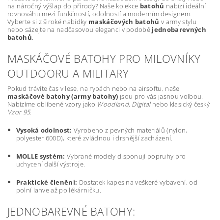
na náročný výšlap do přírody? Naše kolekce
batohů
nabízí ideální
rovnováhu mezi funkčností, odolností a moderním designem.
Vyberte si z široké nabídky
maskáčových batohů
v army stylu
nebo sázejte na nadčasovou eleganci v podobě
jednobarevných
batohů
.
MASKÁČOVÉ BATOHY PRO MILOVNÍKY
OUTDOORU A MILITARY
Pokud trávíte čas v lese, na rybách nebo na airsoftu, naše
maskáčové batohy (army batohy)
jsou pro vás jasnou volbou.
Nabízíme oblíbené vzory jako
Woodland, Digital
nebo klasický český
Vzor 95
.
Vysoká odolnost:
Vyrobeno z pevných materiálů (nylon,
polyester 600D), které zvládnou i drsnější zacházení.
MOLLE systém:
Vybrané modely disponují popruhy pro
uchycení další výstroje.
Praktické členění:
Dostatek kapes na veškeré vybavení, od
polní lahve až po lékárničku.
JEDNOBAREVNÉ BATOHY: