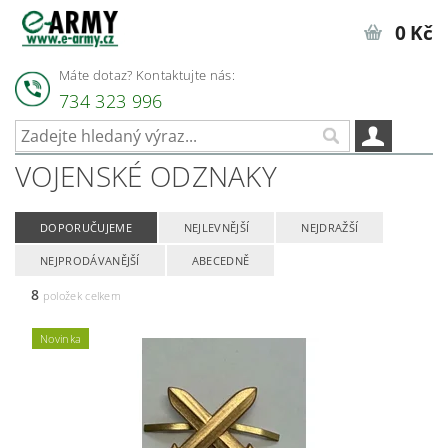
0 Kč
Máte dotaz? Kontaktujte nás:
734 323 996
VOJENSKÉ ODZNAKY
DOPORUČUJEME
NEJLEVNĚJŠÍ
NEJDRAŽŠÍ
NEJPRODÁVANĚJŠÍ
ABECEDNĚ
8
položek celkem
Novinka