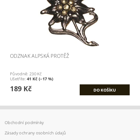
ODZNAK ALPSKÁ PROTĚŽ
Původně:
230 Kč
Ušetříte
:
41 Kč (–17 %)
189 Kč
Obchodní podmínky
Zásady ochrany osobních údajů