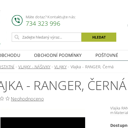
Máte dotaz? Kontaktujte nás:
734 323 996
OBCHODU
OBCHODNÍ PODMÍNKY
POŠTOVNÉ
OSTATNÍ
VLAJKY - NÁŠIVKY
VLAJKY
Vlajka - RANGER, Černá
AJKA - RANGER, ČERNÁ
Neohodnoceno
Vlajka RANGER Ocelové kroužky na zavěšení vlajky Rozměry: 1 x 1,5
Dostupn