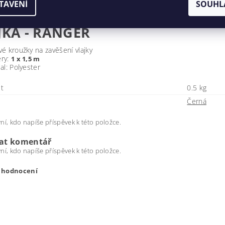
TAVENÍ
SOUHL
JKA - RANGER
é kroužky na zavěšení vlajky
ry:
1 x 1,5 m
al: Polyester
t
0.5 kg
Černá
ní, kdo napíše příspěvek k této položce.
dat komentář
ní, kdo napíše příspěvek k této položce.
t hodnocení