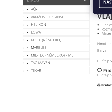
ZNAČKY
NAS
AČR
VLA
ARMÁDNÍ ORIGINÁL
HELIKON
Ocelov
Rozmě
LOWA
Materi
M.F.H. (NĚMECKO)
Hmotnos
MARBLES
Barva
MIL-TEC (NĚMECKO) - MLT
Buďte prv
TAC MAVEN
Při
TEXAR
Buďte prv
Přida