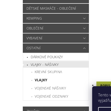
DĚTSKÉ MASKÁČE - OBLEČENÍ
KEMPING
OBLEČENÍ
VYBAVENÍ
OSTATNÍ
DÁRKOVÉ POUKAZY
VLAJKY - NÁŠIVKY
KREVNÍ SKUPINA
VLAJKY
POPIS
VOJENSKÉ NÁŠIVKY
PARAM
Tento 
VOJENSKÉ ODZNAKY
vyjadřu
DISKU
HODN