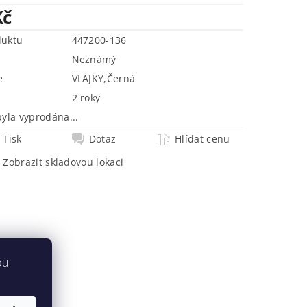
Kč
duktu
447200-136
Neznámý
e
VLAJKY
,
Černá
2 roky
byla vyprodána...
Tisk
Dotaz
Hlídat cenu
Zobrazit skladovou lokaci
bu