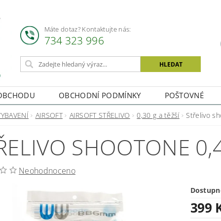
Máte dotaz? Kontaktujte nás:
734 323 996
OBCHODU
OBCHODNÍ PODMÍNKY
POŠTOVNÉ
VYBAVENÍ
AIRSOFT
AIRSOFT STŘELIVO
0,30 g a těžší
Střelivo 
ŘELIVO SHOOTONE 0,
Neohodnoceno
Dostupn
399 