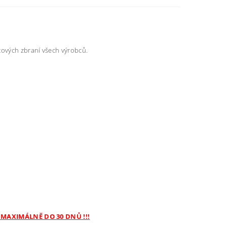
tových zbraní všech výrobců.
 MAXIMÁLNĚ DO 30 DNŮ !!!