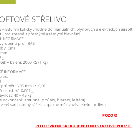
SOFTOVÉ STŘELIVO
– BB6mm kuličky vhodné do manuálních, plynových a elektrických airsof
t i pro zbraně s přesnými a těsnými hlavněmi.
Í INFORMACE:
(vyrobeno pro): BAS
oby: Čína
B6mm
5 g
ček v balení: 2000 KS (1 kg)
KÉ INFORMACE:
plast
á
 průměr: 5,95 mm +/- 0,01
esnost: +/- 0,001 g
evnost: 40 – 45 kg
 dokončení: 3 stupně (omílání, hlazení, leštění)
avený samostojný sáček s opakovaně uzavíratelným hrdlem
POZOR!
PO OTEVŘENÍ SÁČKU JE NUTNO STŘELIVO POUŽÍT