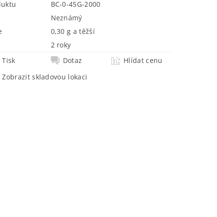
duktu
BC-0-45G-2000
Neznámý
e
0,30 g a těžší
2 roky
Tisk
Dotaz
Hlídat cenu
Zobrazit skladovou lokaci