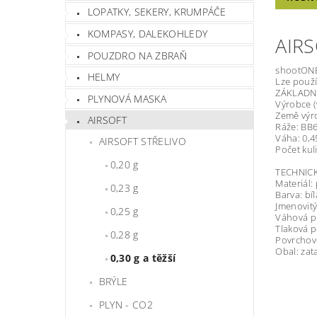
LOPATKY, SEKERY, KRUMPÁČE
KOMPASY, DALEKOHLEDY
AIR
POUZDRO NA ZBRAŇ
shootONE 
HELMY
Lze použí
ZÁKLADN
PLYNOVÁ MASKA
Výrobce 
Země výr
AIRSOFT
Ráže: B
Váha: 0,4
AIRSOFT STŘELIVO
Počet kuli
0,20 g
TECHNIC
Materiál: 
0,23 g
Barva: bíl
Jmenovitý
0,25 g
Váhová př
Tlaková p
0,28 g
Povrchové
Obal: zat
0,30 g a těžší
BRÝLE
PLYN - CO2