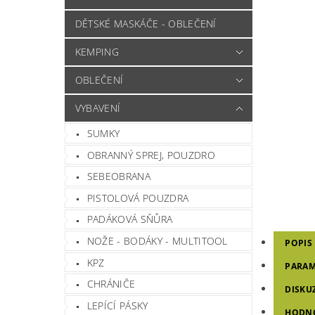
DĚTSKÉ MASKÁČE - OBLEČENÍ
KEMPING
OBLEČENÍ
VYBAVENÍ
SUMKY
OBRANNÝ SPREJ, POUZDRO
SEBEOBRANA
PISTOLOVÁ POUZDRA
PADÁKOVÁ SŇŮRA
NOŽE - BODÁKY - MULTITOOL
POPIS
KPZ
PARAM
CHRÁNIČE
DISKU
LEPÍCÍ PÁSKY
HODN