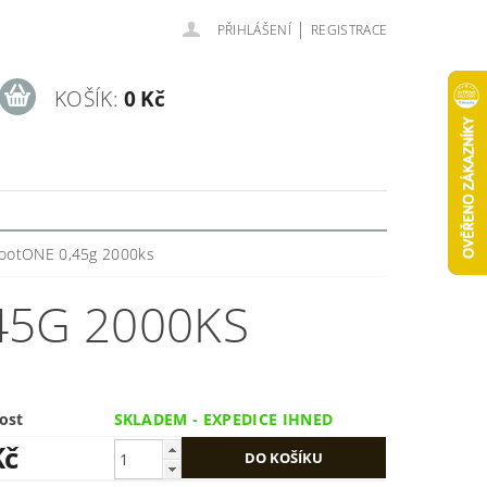
|
PŘIHLÁŠENÍ
REGISTRACE
KOŠÍK:
0 Kč
shootONE 0,45g 2000ks
45G 2000KS
ost
SKLADEM - EXPEDICE IHNED
Kč