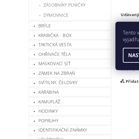
ZÁSOBNÍKY PLNIČKY
Udávaný 
DÝMOVNICE
BRÝLE
Prodej ai
Tento 
KRABIČKA - BOX
Hmotnos
vyjadřu
TAKTICKÁ VESTA
Buďte prv
OHŘÍVAČE TĚLA
NAS
Při
MASKOVACÍ SÍŤ
Buďte prv
ZÁMEK NA ZBRAŇ
Přida
SVÍTILNY, ČELOVKY
KARABINA
KAMUFLÁŽ
HODINKY
POPRUHY
IDENTIFIKAČNÍ ZNÁMKY