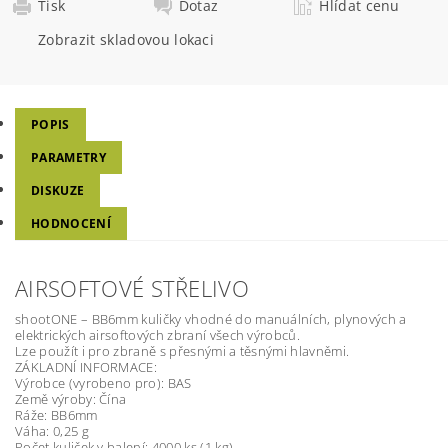
Tisk
Dotaz
Hlídat cenu
Zobrazit skladovou lokaci
POPIS
PARAMETRY
DISKUZE
HODNOCENÍ
AIRSOFTOVÉ STŘELIVO
shootONE – BB6mm kuličky vhodné do manuálních, plynových a
elektrických airsoftových zbraní všech výrobců.
Lze použít i pro zbraně s přesnými a těsnými hlavněmi.
ZÁKLADNÍ INFORMACE:
Výrobce (vyrobeno pro): BAS
Země výroby: Čína
Ráže: BB6mm
Váha: 0,25 g
Počet kuliček v balení: 4000 ks (1 kg)