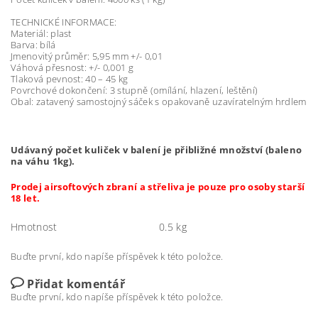
TECHNICKÉ INFORMACE:
Materiál: plast
Barva: bílá
Jmenovitý průměr: 5,95 mm +/- 0,01
Váhová přesnost: +/- 0,001 g
Tlaková pevnost: 40 – 45 kg
Povrchové dokončení: 3 stupně (omílání, hlazení, leštění)
Obal: zatavený samostojný sáček s opakovaně uzavíratelným hrdlem
Udávaný počet kuliček v balení je přibližné množství (baleno
na váhu 1kg).
Prodej airsoftových zbraní a střeliva je pouze pro osoby starší
18 let.
Hmotnost
0.5 kg
Buďte první, kdo napíše příspěvek k této položce.
Přidat komentář
Buďte první, kdo napíše příspěvek k této položce.