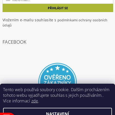
Vložením e-mailu souhlasíte s
podmínkami ochrany osobních
údajů
FACEBOOK
Tento web používá soubory cookie. Dalším procházením
tohoto webu vyjadřujete souhlas s jejich používáním..
Více informací
zde
.
NASTAVENÍ