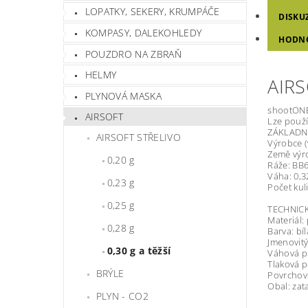
LOPATKY, SEKERY, KRUMPÁČE
DISKU
KOMPASY, DALEKOHLEDY
HODN
POUZDRO NA ZBRAŇ
HELMY
AIRS
PLYNOVÁ MASKA
shootONE 
AIRSOFT
Lze použí
ZÁKLADN
AIRSOFT STŘELIVO
Výrobce 
Země výr
0,20 g
Ráže: B
Váha: 0,3
0,23 g
Počet kuli
0,25 g
TECHNIC
Materiál: 
0,28 g
Barva: bíl
Jmenovitý
0,30 g a těžší
Váhová př
Tlaková p
BRÝLE
Povrchové
Obal: zat
PLYN - CO2