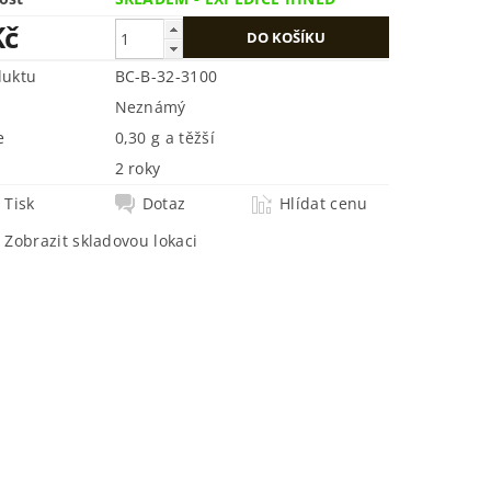
Kč
duktu
BC-B-32-3100
Neznámý
e
0,30 g a těžší
2 roky
Tisk
Dotaz
Hlídat cenu
Zobrazit skladovou lokaci