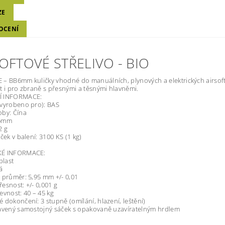
ZE
OCENÍ
OFTOVÉ STŘELIVO - BIO
– BB6mm kuličky vhodné do manuálních, plynových a elektrických airsof
t i pro zbraně s přesnými a těsnými hlavněmi.
Í INFORMACE:
(vyrobeno pro): BAS
oby: Čína
B6mm
2 g
ček v balení: 3100 KS (1 kg)
KÉ INFORMACE:
plast
á
 průměr: 5,95 mm +/- 0,01
esnost: +/- 0,001 g
evnost: 40 – 45 kg
 dokončení: 3 stupně (omílání, hlazení, leštění)
avený samostojný sáček s opakovaně uzavíratelným hrdlem