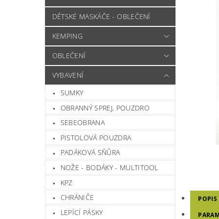
DĚTSKÉ MASKÁČE - OBLEČENÍ
KEMPING
OBLEČENÍ
VYBAVENÍ
SUMKY
OBRANNÝ SPREJ, POUZDRO
SEBEOBRANA
PISTOLOVÁ POUZDRA
PADÁKOVÁ SŇŮRA
NOŽE - BODÁKY - MULTITOOL
KPZ
CHRÁNIČE
POPIS
LEPÍCÍ PÁSKY
PARAM