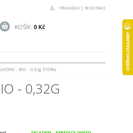
|
PŘIHLÁŠENÍ
REGISTRACE
KOŠÍK:
0 Kč
hootONE - BIO - 0,32g 3100ks
O - 0,32G
ost
SKLADEM - EXPEDICE IHNED