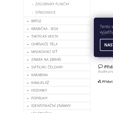
ZÁSOBNÍKY PLNIČKY
DÝMOVNICE
BRÝLE
Tento 
Udávaný 
KRABIČKA - BOX
vyjadřu
TAKTICKÁ VESTA
Prodej ai
OHŘÍVAČE TĚLA
NAS
Hmotnos
MASKOVACÍ SÍŤ
Buďte prv
ZÁMEK NA ZBRAŇ
Při
SVÍTILNY, ČELOVKY
Buďte prv
KARABINA
Přida
KAMUFLÁŽ
HODINKY
POPRUHY
IDENTIFIKAČNÍ ZNÁMKY