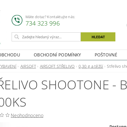
Máte dotaz? Kontaktujte nás:
734 323 996
OBCHODU
OBCHODNÍ PODMÍNKY
POŠTOVNÉ
VYBAVENÍ
AIRSOFT
AIRSOFT STŘELIVO
0,30 g a těžší
Střelivo s
ŘELIVO SHOOTONE - BI
00KS
Neohodnoceno
Dostupn