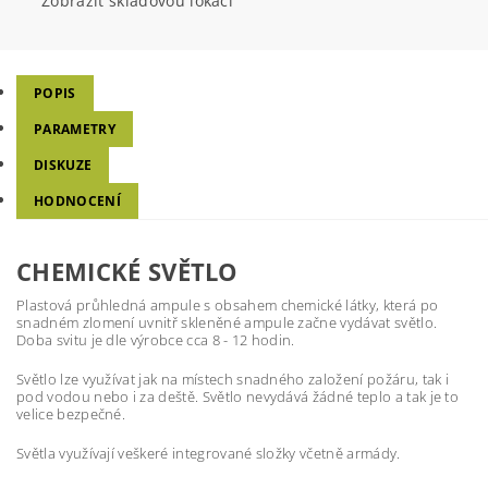
Zobrazit skladovou lokaci
POPIS
PARAMETRY
DISKUZE
HODNOCENÍ
CHEMICKÉ SVĚTLO
Plastová průhledná ampule s obsahem chemické látky, která po
snadném zlomení uvnitř skleněné ampule začne vydávat světlo.
Doba svitu je dle výrobce cca 8 - 12 hodin.
Světlo lze využívat jak na místech snadného založení požáru, tak i
pod vodou nebo i za deště. Světlo nevydává žádné teplo a tak je to
velice bezpečné.
Světla využívají veškeré integrované složky včetně armády.