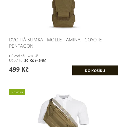
DVOJITÁ SUMKA - MOLLE - AMINA - COYOTE -
PENTAGON
Původně:
529 Kč
Ušetříte
:
30 Kč (–5 %)
499 Kč
Novinka