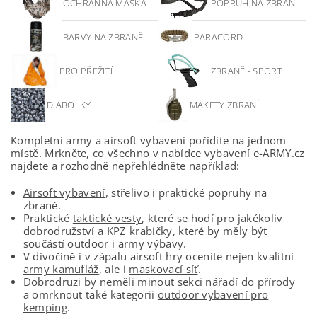
OCHRANNÁ MASKA
POPRUH NA ZBRAŇ
BARVY NA ZBRANĚ
PARACORD
PRO PŘEŽITÍ
ZBRANĚ - SPORT
DIABOLKY
MAKETY ZBRANÍ
Kompletní army a airsoft vybavení pořídíte na jednom
místě. Mrkněte, co všechno v nabídce vybavení e-ARMY.cz
najdete a rozhodně nepřehlédněte například:
Airsoft vybavení
, střelivo i praktické popruhy na
zbraně.
Praktické
taktické vesty
, které se hodí pro jakékoliv
dobrodružství a
KPZ krabičky
, které by měly být
součástí outdoor i army výbavy.
V divočině i v zápalu airsoft hry oceníte nejen kvalitní
army kamufláž
, ale i
maskovací síť
.
Dobrodruzi by neměli minout sekci
nářadí do přírody
a omrknout také kategorii
outdoor vybavení pro
kemping
.