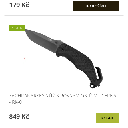
179 Kč
Novinka
ZÁCHRANÁŘSKÝ NŮŽ S ROVNÝM OSTŘÍM - ČERNÁ
- RK-01
849 Kč
DETAIL