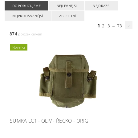
DOPORUČUJEME
NEJLEVNĚJŠÍ
NEJDRAŽŠÍ
NEJPRODÁVANĚJŠÍ
ABECEDNĚ
1
...
2
3
73
874
položek celkem
Novinka
SUMKA LC1 - OLIV - ŘECKO - ORIG.