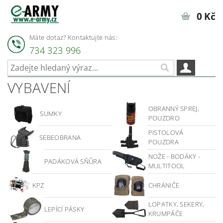
0 Kč
Máte dotaz? Kontaktujte nás:
734 323 996
VYBAVENÍ
OBRANNÝ SPREJ,
SUMKY
POUZDRO
PISTOLOVÁ
SEBEOBRANA
POUZDRA
NOŽE - BODÁKY -
PADÁKOVÁ SŇŮRA
MULTITOOL
KPZ
CHRÁNIČE
LOPATKY, SEKERY,
LEPÍCÍ PÁSKY
KRUMPÁČE