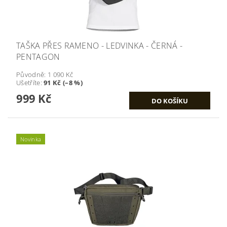
TAŠKA PŘES RAMENO - LEDVINKA - ČERNÁ -
PENTAGON
Původně:
1 090 Kč
Ušetříte
:
91 Kč (–8 %)
999 Kč
Novinka