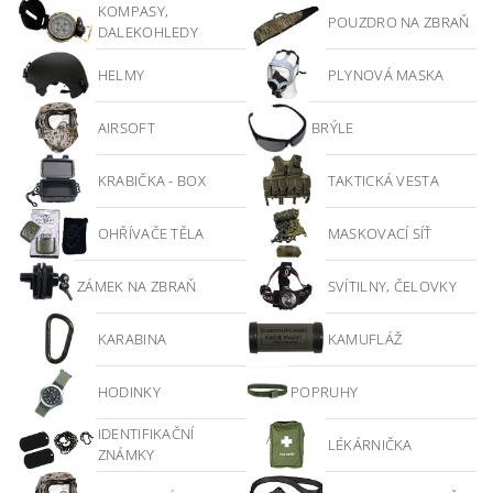
KOMPASY,
POUZDRO NA ZBRAŇ
DALEKOHLEDY
HELMY
PLYNOVÁ MASKA
AIRSOFT
BRÝLE
KRABIČKA - BOX
TAKTICKÁ VESTA
OHŘÍVAČE TĚLA
MASKOVACÍ SÍŤ
ZÁMEK NA ZBRAŇ
SVÍTILNY, ČELOVKY
KARABINA
KAMUFLÁŽ
HODINKY
POPRUHY
IDENTIFIKAČNÍ
LÉKÁRNIČKA
ZNÁMKY