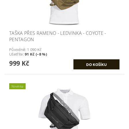
TAŠKA PŘES RAMENO - LEDVINKA - COYOTE -
PENTAGON
Původně:
1 090 Kč
Ušetříte
:
91 Kč (–8 %)
999 Kč
Novinka