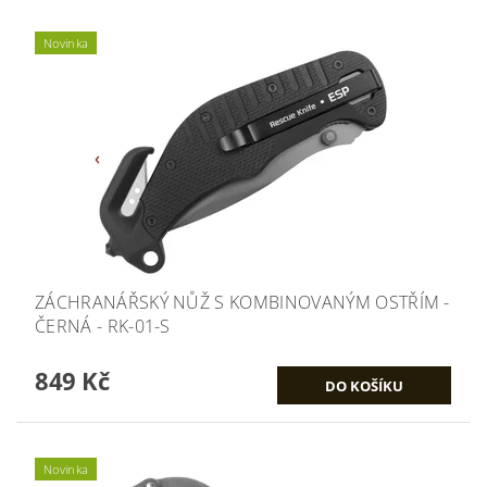
Novinka
ZÁCHRANÁŘSKÝ NŮŽ S KOMBINOVANÝM OSTŘÍM -
ČERNÁ - RK-01-S
849 Kč
Novinka