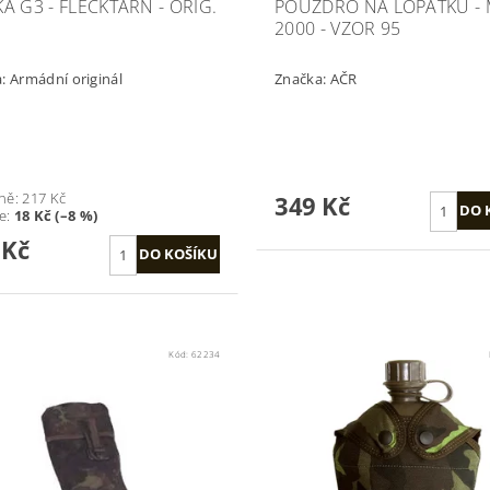
A G3 - FLECKTARN - ORIG.
POUZDRO NA LOPATKU -
2000 - VZOR 95
a:
Armádní originál
Značka:
AČR
ně:
217 Kč
349 Kč
te
:
18 Kč (–8 %)
 Kč
Kód:
62234