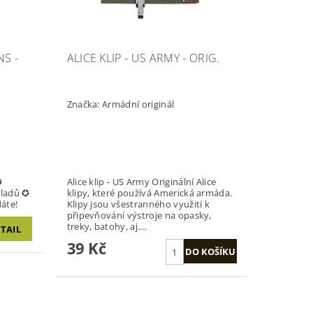
S -
ALICE KLIP - US ARMY - ORIG.
Značka:
Armádní originál
✪
Alice klip - US Army Originální Alice
kladů ✪
klipy, které používá Americká armáda.
áte!
Klipy jsou všestranného využití k
připevňování výstroje na opasky,
treky, batohy, aj....
TAIL
39 Kč