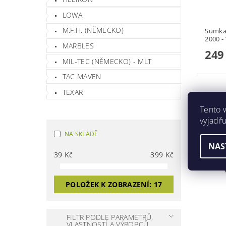
LOWA
M.F.H. (NĚMECKO)
Sumka
2000 -
MARBLES
249
MIL-TEC (NĚMECKO) - MLT
TAC MAVEN
TEXAR
Tento 
vyjadřu
NA SKLADĚ
NAS
39
Kč
399
Kč
POLOŽEK K ZOBRAZENÍ:
17
FILTR PODLE PARAMETRŮ,
VLASTNOSTÍ A VÝROBCŮ