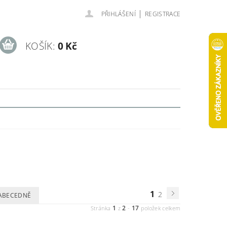
|
PŘIHLÁŠENÍ
REGISTRACE
KOŠÍK:
0 Kč
1
2
ABECEDNĚ
1
2
17
Stránka
z
-
položek celkem