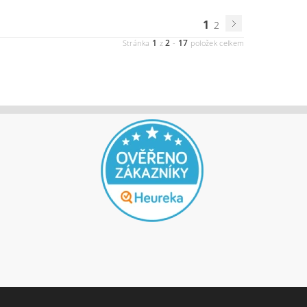
1
2
1
2
17
Stránka
z
-
položek celkem