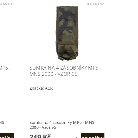
d:
630576A
Kód:
630573A
MP5 -
SUMKA NA 4 ZÁSOBNÍKY MP5 -
MNS 2000 - VZOR 95
Značka:
AČR
NS
Sumka na 4 zásobníky MP5 - MNS
2000 - Vzor 95
249 Kč