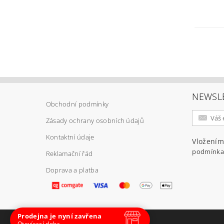
NEWSL
Obchodní podmínky
Zásady ochrany osobních údajů
Kontaktní údaje
Vložením
podmínka
Reklamační řád
Doprava a platba
Prodejna je nyní zavřena
Otevírací doba