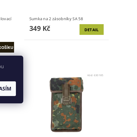
lovací
Sumka na 2 zásobníky SA 58
349 Kč
DETAIL
bu
0217A-MFH
Kód:
630185
ASÍM