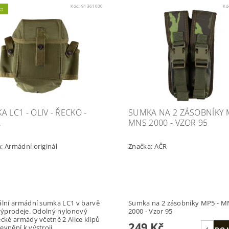
Kód:
91361000
Kó
ka
 LC1 - OLIV - ŘECKO -
SUMKA NA 2 ZÁSOBNÍKY 
.
MNS 2000 - VZOR 95
a:
Armádní originál
Značka:
AČR
ální armádní sumka LC1 v barvě
Sumka na 2 zásobníky MP5 - M
 výprodeje. Odolný nylonový
2000 - Vzor 95
ecké armády včetně 2 Alice klipů
249 Kč
evnění k výstroji.