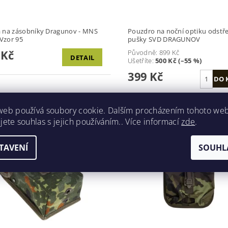
 na zásobníky Dragunov - MNS
Pouzdro na noční optiku odstře
 Vzor 95
pušky SVD DRAGUNOV
 Kč
Původně:
899 Kč
DETAIL
Ušetříte
:
500 Kč (–55 %)
399 Kč
web používá soubory cookie. Dalším procházením tohoto we
jete souhlas s jejich používáním.. Více informací
zde
.
Kód:
9373/G3
Kód:
63
TAVENÍ
SOUHL