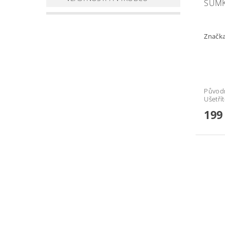
SUMK
Značk
Původ
Ušetří
199