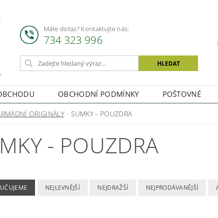
Máte dotaz? Kontaktujte nás:
734 323 996
OBCHODU
OBCHODNÍ PODMÍNKY
POŠTOVNÉ
ARMÁDNÍ ORIGINÁLY
SUMKY - POUZDRA
MKY - POUZDRA
UČUJEME
NEJLEVNĚJŠÍ
NEJDRAŽŠÍ
NEJPRODÁVANĚJŠÍ