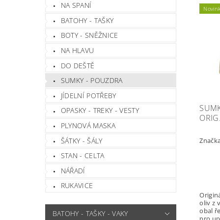
NA SPANÍ
Novin
BATOHY - TAŠKY
BOTY - SNĚŽNICE
NA HLAVU
DO DEŠTĚ
SUMKY - POUZDRA
JÍDELNÍ POTŘEBY
SUMKA
OPASKY - TREKY - VESTY
ORIG
PLYNOVÁ MASKA
ŠÁTKY - ŠÁLY
Značk
STAN - CELTA
NÁŘADÍ
RUKAVICE
Origin
oliv z
obal ř
BATOHY - TAŠKY - VAKY
pro up