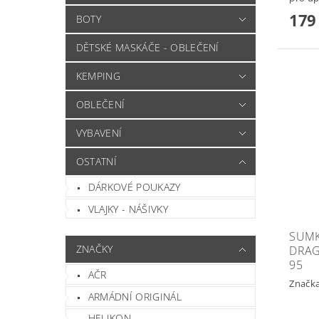
179
BOTY
DĚTSKÉ MASKÁČE - OBLEČENÍ
KEMPING
OBLEČENÍ
VYBAVENÍ
OSTATNÍ
DÁRKOVÉ POUKAZY
VLAJKY - NÁŠIVKY
SUMK
ZNAČKY
DRAG
95
AČR
Značk
ARMÁDNÍ ORIGINÁL
HELIKON