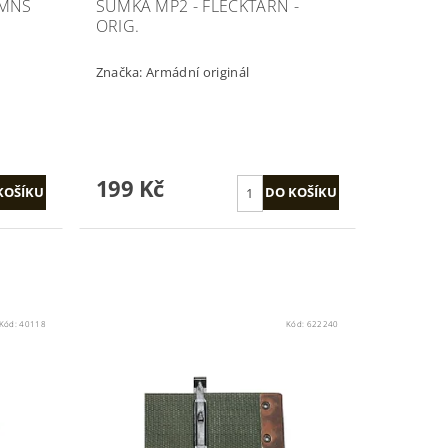
 MNS
SUMKA MP2 - FLECKTARN -
ORIG.
Značka:
Armádní originál
199 Kč
Kód:
40118
Kód:
622240