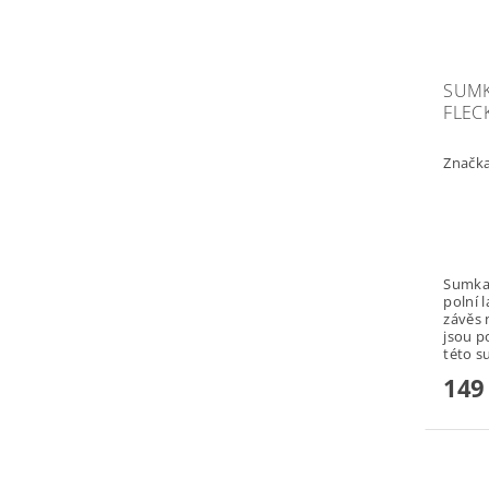
SUMK
FLEC
Značk
Sumka k 
polní lahev at
závěs n
jsou po
této s
149