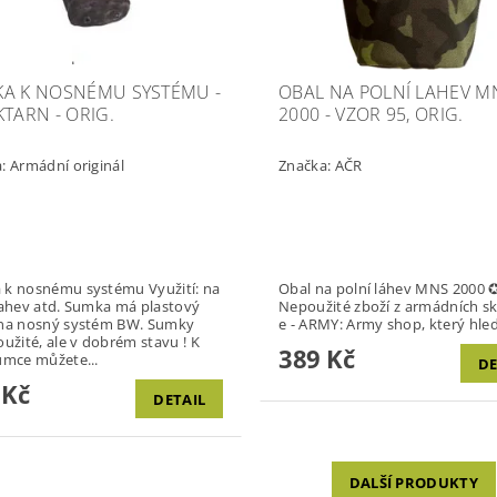
A K NOSNÉMU SYSTÉMU -
OBAL NA POLNÍ LAHEV MN
KTARN - ORIG.
2000 - VZOR 95, ORIG.
a:
Armádní originál
Značka:
AČR
nosnému systému Využití: na
Obal na polní láhev MNS 2000 
d. Sumka má plastový
Nepoužité zboží z armádních s
a nosný systém BW. Sumky
e - ARMY: Army shop, který hled
užité, ale v dobrém stavu ! K
389 Kč
umce můžete...
DE
 Kč
DETAIL
DALŠÍ PRODUKTY