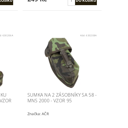
d:
630206A
Kód:
630208A
IKU
SUMKA NA 2 ZÁSOBNÍKY SA 58 -
 VZOR
MNS 2000 - VZOR 95
Značka:
AČR