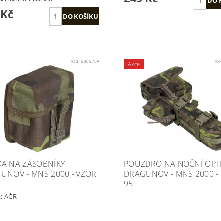
 Kč
Kód:
630575A
Kó
Akce
A NA ZÁSOBNÍKY
POUZDRO NA NOČNÍ OPT
UNOV - MNS 2000 - VZOR
DRAGUNOV - MNS 2000 -
95
a:
AČR