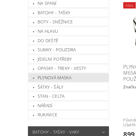
NA SPANÍ
Akce
BATOHY - TAŠKY
BOTY - SNĚŽNICE
NA HLAVU
DO DEŠTĚ
SUMKY - POUZDRA
JÍDELNÍ POTŘEBY
PLYN
OPASKY - TREKY - VESTY
M65A
PLYNOVÁ MASKA
POUŽ
ŠÁTKY - ŠÁLY
Značk
STAN - CELTA
NÁŘADÍ
RUKAVICE
Původ
Ušetří
BATOHY - TAŠKY - VAKY
899