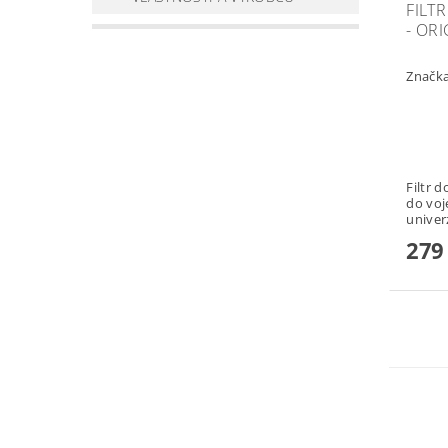
FILT
- ORI
Značk
Filtr do ma
do vojen
univer
279