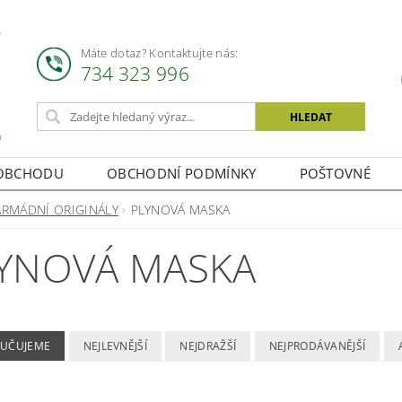
Máte dotaz? Kontaktujte nás:
734 323 996
OBCHODU
OBCHODNÍ PODMÍNKY
POŠTOVNÉ
ARMÁDNÍ ORIGINÁLY
PLYNOVÁ MASKA
YNOVÁ MASKA
UČUJEME
NEJLEVNĚJŠÍ
NEJDRAŽŠÍ
NEJPRODÁVANĚJŠÍ