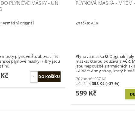
R DO PLYNOVÉ MASKY - UNI
PLYNOVÁ MASKA - M10M 
G
a:
Armádní originál
Značka:
AČR
sky plynové Šroubovací filtr
Plynová maska ✪ Originální pl
ské plynové masky. Filtry jsou
maska, kterou používala AČR. 
zální.
jsou nepoužité z armádních skl
- ARMY: Army shop, který hledá
 Kč
Původně:
957 Kč
Ušetříte
:
358 Kč (–37 %)
599 Kč
DE