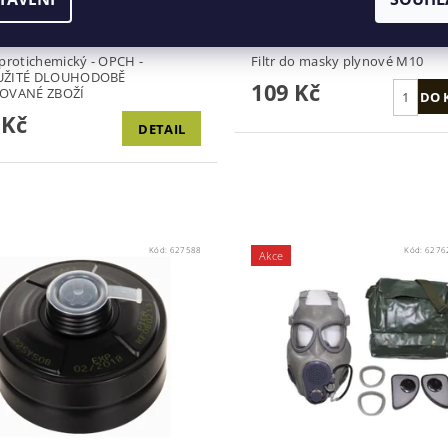
protichemický - OPCH -
Filtr do masky plynové M10
UŽITÉ DLOUHODOBĚ
109 Kč
OVANÉ ZBOŽÍ
 Kč
DETAIL
Kód:
627588
Kód:
62762
Akce