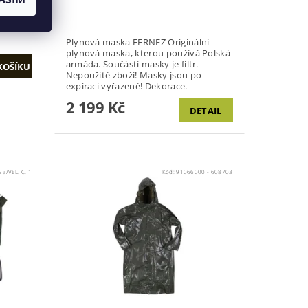
Plynová maska FERNEZ Originální
plynová maska, kterou používá Polská
armáda. Součástí masky je filtr.
Nepoužité zboží! Masky jsou po
expiraci vyřazené! Dekorace.
2 199 Kč
DETAIL
3/VEL. C. 1
Kód:
91066000 - 608703