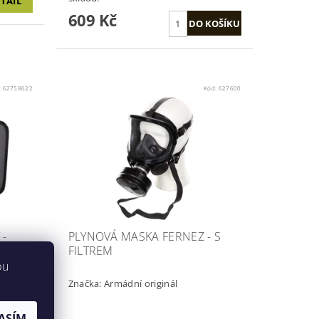
TAIL
609 Kč
:
62758622
Kód:
627600
 -
PLYNOVÁ MASKA FERNEZ - S
FILTREM
bu
Značka:
Armádní originál
ASÍM