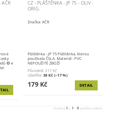
- AČR
CZ - PLÁŠTĚNKA - JP 75 - OLIV -
ORIG.
Značka:
AČR
ynová
Pláštěnka - JP 75 Pláštěnka, kterou
Masky
používala ČSLA. Materiál : PVC
adů ✪ e
NEPOUŽITÉ ZBOŽÍ
te!
Původně:
217 Kč
Ušetříte
:
38 Kč (–17 %)
179 Kč
DETAIL
TAIL
1
1
9
Stránka
z
-
položek celkem