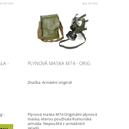
ód:
9373/S4
Kód:
627564
LA -
PLYNOVÁ MASKA M74 - ORIG
Značka:
Armádní originál
g -
Plynová maska M74 Originální plynová
maska, kterou používala Rumunská
armáda. Nepoužité z armádních
skladů.