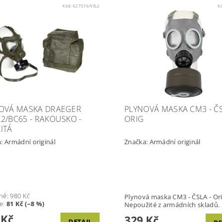
Kód:
627576/VEL2
K
OVÁ MASKA DRAEGER
PLYNOVÁ MASKA CM3 - ČS
2/BC65 - RAKOUSKO -
ORIG
ITÁ
a:
Armádní originál
Značka:
Armádní originál
ně:
980 Kč
Plynová maska CM3 - ČSLA - Ori
te
:
81 Kč (–8 %)
Nepoužité z armádních skladů.
 Kč
329 Kč
DETAIL