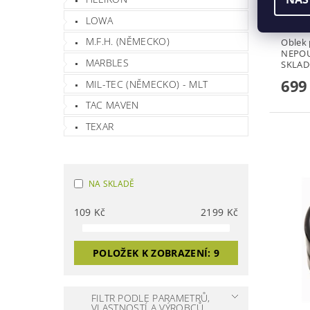
LOWA
M.F.H. (NĚMECKO)
Oblek 
NEPO
MARBLES
SKLAD
699
MIL-TEC (NĚMECKO) - MLT
TAC MAVEN
TEXAR
NA SKLADĚ
109
Kč
2199
Kč
POLOŽEK K ZOBRAZENÍ:
9
FILTR PODLE PARAMETRŮ,
VLASTNOSTÍ A VÝROBCŮ