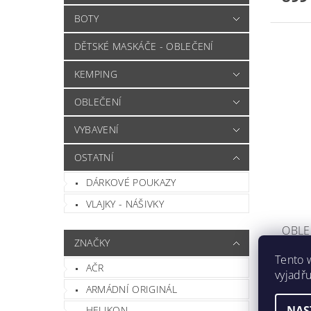
BOTY
DĚTSKÉ MASKÁČE - OBLEČENÍ
KEMPING
OBLEČENÍ
VYBAVENÍ
OSTATNÍ
DÁRKOVÉ POUKAZY
VLAJKY - NÁŠIVKY
OBLE
ZNAČKY
- ORI
Tento 
AČR
vyjadřu
Značk
ARMÁDNÍ ORIGINÁL
NAS
HELIKON