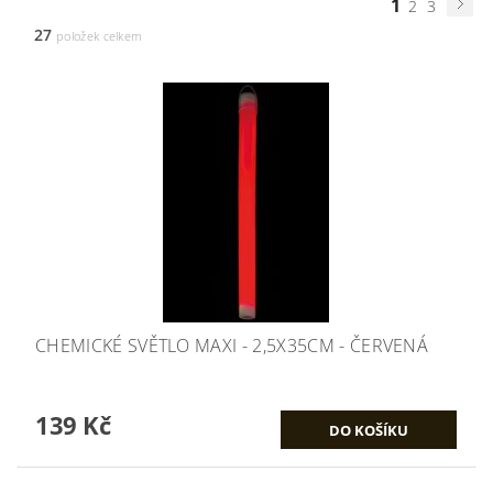
1
2
3
27
položek celkem
CHEMICKÉ SVĚTLO MAXI - 2,5X35CM - ČERVENÁ
139 Kč