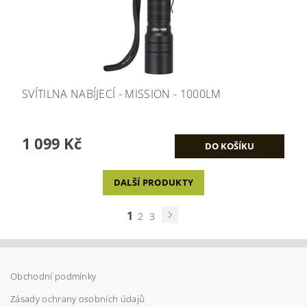
SVÍTILNA NABÍJECÍ - MISSION - 1000LM
1 099 Kč
DALŠÍ PRODUKTY
1
2
3
Obchodní podmínky
Zásady ochrany osobních údajů