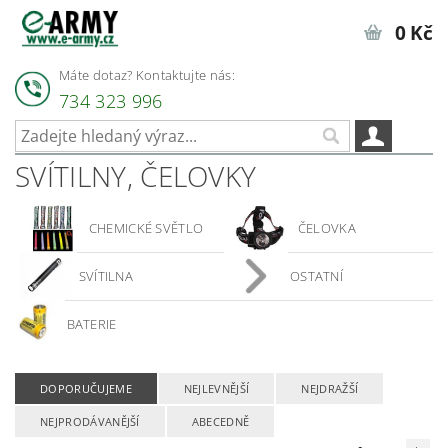
0 Kč
Máte dotaz? Kontaktujte nás:
734 323 996
SVÍTILNY, ČELOVKY
CHEMICKÉ SVĚTLO
ČELOVKA
SVÍTILNA
OSTATNÍ
BATERIE
DOPORUČUJEME
NEJLEVNĚJŠÍ
NEJDRAŽŠÍ
NEJPRODÁVANĚJŠÍ
ABECEDNĚ