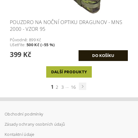
POUZDRO NA NOČNÍ OPTIKU DRAGUNOV - MNS
2000 - VZOR 95
Původně:
899 Kč
Ušetříte
:
500 Kč (–55 %)
399 Kč
DALŠÍ PRODUKTY
1
...
2
3
16
Obchodní podmínky
Zásady ochrany osobních údajů
Kontaktní údaje