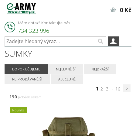
0 Kč
Máte dotaz? Kontaktujte nás:
734 323 996
SUMKY
DOPORUČUJEME
NEJLEVNĚJŠÍ
NEJDRAŽŠÍ
NEJPRODÁVANĚJŠÍ
ABECEDNĚ
1
...
2
3
16
190
položek celkem
Novinka