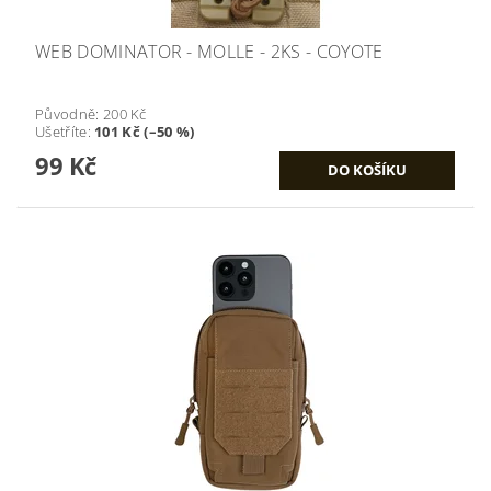
WEB DOMINATOR - MOLLE - 2KS - COYOTE
Původně:
200 Kč
Ušetříte
:
101 Kč (–50 %)
99 Kč