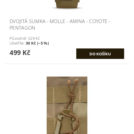
DVOJITÁ SUMKA - MOLLE - AMINA - COYOTE -
PENTAGON
Původně:
529 Kč
Ušetříte
:
30 Kč (–5 %)
499 Kč