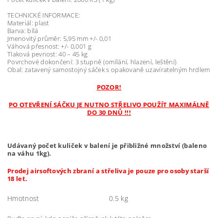
TECHNICKÉ INFORMACE:
Materiál: plast
Barva: bílá
Jmenovitý průměr: 5,95 mm +/- 0,01
Váhová přesnost: +/- 0,001 g
Tlaková pevnost: 40 – 45 kg
Povrchové dokončení: 3 stupně (omílání, hlazení, leštění)
Obal: zatavený samostojný sáček s opakovaně uzavíratelným hrdlem
POZOR!
PO OTEVŘENÍ SÁČKU JE NUTNO STŘELIVO POUŽÍT MAXIMÁLNĚ
DO 30 DNŮ !!!
Udávaný počet kuliček v balení je přibližné množství (baleno
na váhu 1kg).
Prodej airsoftových zbraní a střeliva je pouze pro osoby starší
18 let.
Hmotnost
0.5 kg