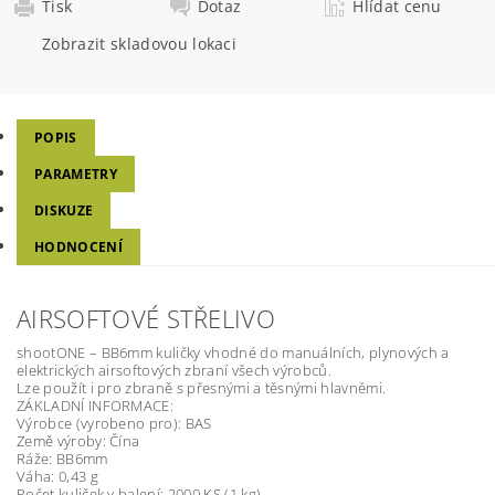
Tisk
Dotaz
Hlídat cenu
Zobrazit skladovou lokaci
POPIS
PARAMETRY
DISKUZE
HODNOCENÍ
AIRSOFTOVÉ STŘELIVO
shootONE – BB6mm kuličky vhodné do manuálních, plynových a
elektrických airsoftových zbraní všech výrobců.
Lze použít i pro zbraně s přesnými a těsnými hlavněmi.
ZÁKLADNÍ INFORMACE:
Výrobce (vyrobeno pro): BAS
Země výroby: Čína
Ráže: BB6mm
Váha: 0,43 g
Počet kuliček v balení: 2000 KS (1 kg)