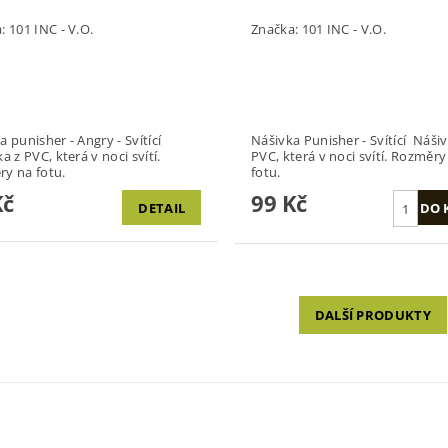
a:
101 INC - V.O.
Značka:
101 INC - V.O.
a punisher - Angry - Svítící
Nášivka Punisher - Svítící Nášiv
a z PVC, která v noci svítí.
PVC, která v noci svítí. Rozměry
y na fotu.
fotu.
Kč
99 Kč
DETAIL
DALŠÍ PRODUKTY