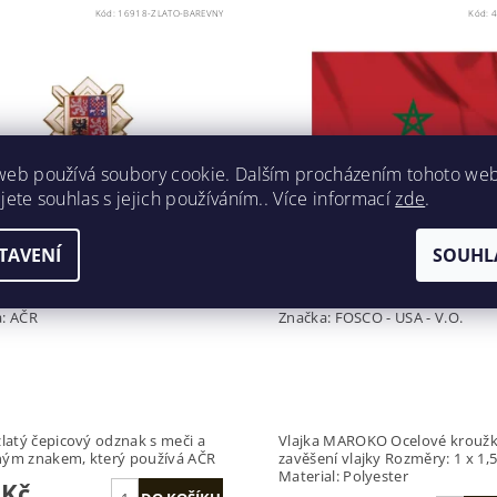
Kód:
16918-ZLATO-BAREVNY
Kód:
4
web používá soubory cookie. Dalším procházením tohoto we
jete souhlas s jejich používáním.. Více informací
zde
.
AK AČR ČEPICOVÝ VELKÝ -
VLAJKA - MAROKO
TAVENÍ
SOUHL
Ý BAREVNÝ
a:
AČR
Značka:
FOSCO - USA - V.O.
zlatý čepicový odznak s meči a
Vlajka MAROKO Ocelové kroužk
ným znakem, který používá AČR
zavěšení vlajky Rozměry: 1 x 1,
Material: Polyester
 Kč