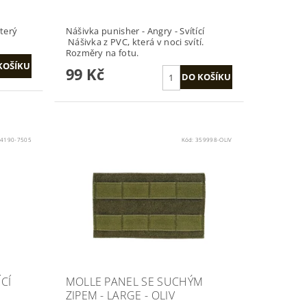
terý
Nášivka punisher - Angry - Svítící
Nášivka z PVC, která v noci svítí.
Rozměry na fotu.
99 Kč
4190-7505
Kód:
359998-OLIV
CÍ
MOLLE PANEL SE SUCHÝM
ZIPEM - LARGE - OLIV