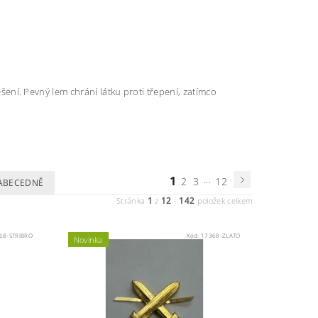
věšení. Pevný lem chrání látku proti třepení, zatímco
1
...
2
3
12
ABECEDNĚ
1
12
142
Stránka
z
-
položek celkem
68-STRIBRO
Kód:
17368-ZLATO
Novinka