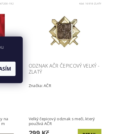
47200-192
Kód:
16918-ZLATY
bu
ODZNAK AČR ČEPICOVÝ VELKÝ -
ASÍM
ZLATÝ
Značka:
AČR
y na
Velký čepicový odznak s meči, který
5 m
používá AČR
299 Kč