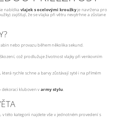
aše nabídka
vlajek s ocelovými kroužky
je navržena pro
y) zajišťují, že se vlajka při větru nevytrhne a zůstane
Y?
rabin nebo provazu během několika sekund.
ození, což prodlužuje životnost vlajky při venkovním
 která rychle schne a barvy zůstávají syté i na přímém
ro dekoraci kluboven v
army stylu
.
VĚTA
, v této kategorii najdete vše v jednotném provedení s