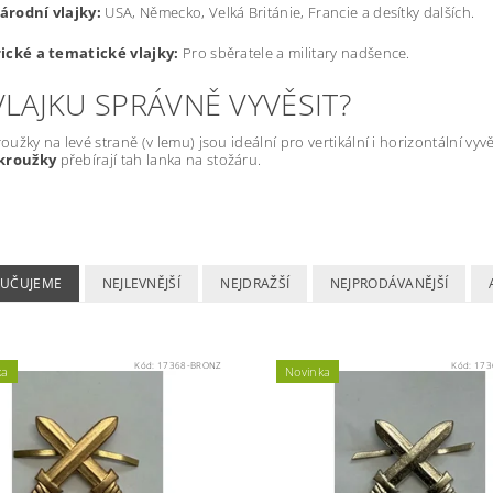
árodní vlajky:
USA, Německo, Velká Británie, Francie a desítky dalších.
ické a tematické vlajky:
Pro sběratele a military nadšence.
VLAJKU SPRÁVNĚ VYVĚSIT?
roužky na levé straně (v lemu) jsou ideální pro vertikální i horizontální vy
kroužky
přebírají tah lanka na stožáru.
UČUJEME
NEJLEVNĚJŠÍ
NEJDRAŽŠÍ
NEJPRODÁVANĚJŠÍ
Kód:
17368-BRONZ
Kód:
173
ka
Novinka