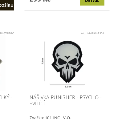
DETAIL
18-STRIBRO
Kód:
444190-7504
LKÝ -
NÁŠIVKA PUNISHER - PSYCHO -
SVÍTÍCÍ
Značka:
101 INC - V.O.