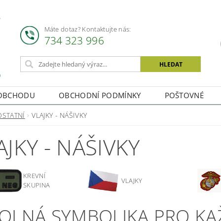
Máte dotaz? Kontaktujte nás:
734 323 996
OBCHODU
OBCHODNÍ PODMÍNKY
POŠTOVNÉ
OSTATNÍ
VLAJKY - NÁŠIVKY
AJKY - NÁŠIVKY
KREVNÍ
VLAJKY
SKUPINA
OLNÁ SYMBOLIKA PRO KA