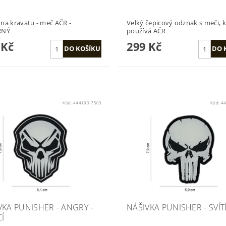
na kravatu - meč AČR -
Velký čepicový odznak s meči, k
RNÝ
používá AČR
 Kč
299 Kč
Kód:
444190-7503
Kód:
44
VKA PUNISHER - ANGRY -
NÁŠIVKA PUNISHER - SVÍTÍ
CÍ