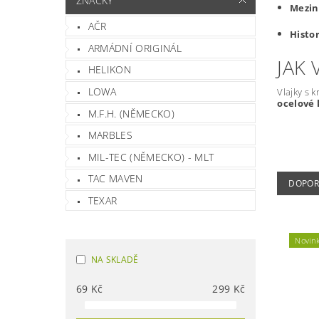
ZNAČKY
Mezin
AČR
Histor
ARMÁDNÍ ORIGINÁL
JAK 
HELIKON
LOWA
Vlajky s k
ocelové 
M.F.H. (NĚMECKO)
MARBLES
MIL-TEC (NĚMECKO) - MLT
TAC MAVEN
DOPOR
TEXAR
Novin
NA SKLADĚ
69
Kč
299
Kč