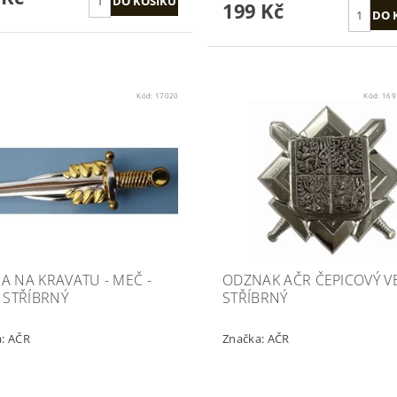
199 Kč
Kód:
17020
Kód:
169
A NA KRAVATU - MEČ -
ODZNAK AČR ČEPICOVÝ VE
- STŘÍBRNÝ
STŘÍBRNÝ
a:
AČR
Značka:
AČR