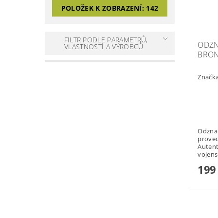
POLOŽEK K ZOBRAZENÍ:
142
FILTR PODLE PARAMETRŮ,
ODZN
VLASTNOSTÍ A VÝROBCŮ
BRO
Značk
Odznak
proved
Autent
vojens
199