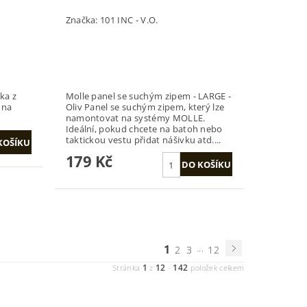
Značka:
101 INC - V.O.
ka z
Molle panel se suchým zipem - LARGE -
 na
Oliv Panel se suchým zipem, který lze
namontovat na systémy MOLLE.
Ideální, pokud chcete na batoh nebo
taktickou vestu přidat nášivku atd....
179 Kč
1
...
2
3
12
1
12
142
Stránka
z
-
položek celkem