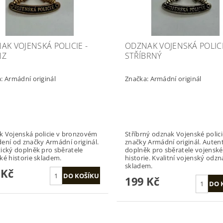
AK VOJENSKÁ POLICIE -
ODZNAK VOJENSKÁ POLICI
NZ
STŘÍBRNÝ
a:
Armádní originál
Značka:
Armádní originál
 Vojenská policie v bronzovém
Stříbrný odznak Vojenské polic
ení od značky Armádní originál.
značky Armádní originál. Auten
ický doplněk pro sběratele
doplněk pro sběratele vojenské
ké historie skladem.
historie. Kvalitní vojenský odzn
skladem.
 Kč
199 Kč