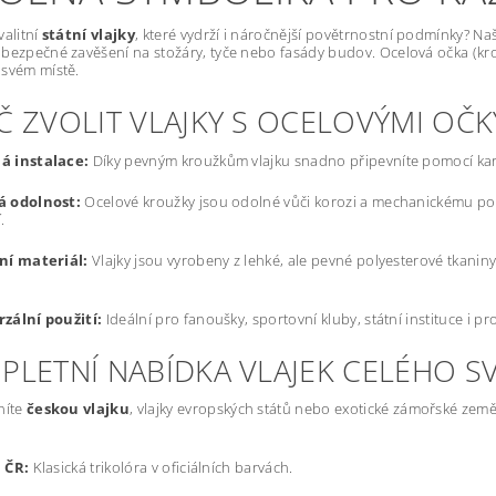
valitní
státní vlajky
, které vydrží i náročnější povětrnostní podmínky? N
bezpečné zavěšení na stožáry, tyče nebo fasády budov. Ocelová očka (kroužk
 svém místě.
Č ZVOLIT VLAJKY S OCELOVÝMI OČK
á instalace:
Díky pevným kroužkům vlajku snadno připevníte pomocí ka
á odolnost:
Ocelové kroužky jsou odolné vůči korozi a mechanickému pošk
.
ní materiál:
Vlajky jsou vyrobeny z lehké, ale pevné polyesterové tkaniny,
zální použití:
Ideální pro fanoušky, sportovní kluby, státní instituce i p
PLETNÍ NABÍDKA VLAJEK CELÉHO S
níte
českou vlajku
, vlajky evropských států nebo exotické zámořské země
 ČR:
Klasická trikolóra v oficiálních barvách.