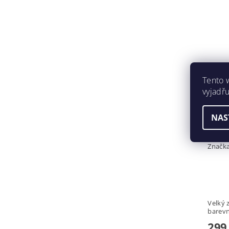
Tento 
vyjadřu
ODZN
NAS
ZLAT
Značk
Velký 
barev
299