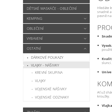
Hledáte k
DĚTSKÉ MASKÁČE - OBLEČENÍ
snadné a 
pevně na
KEMPING
PRO
OBLEČENÍ
Snadn
VYBAVENÍ
Vysok
OSTATNÍ
použití
DÁRKOVÉ POUKAZY
Kvalit
slunci.
VLAJKY - NÁŠIVKY
Univer
KREVNÍ SKUPINA
VLAJKY
KOM
VOJENSKÉ NÁŠIVKY
Ať už shá
kroužky.
VOJENSKÉ ODZNAKY
Vlajka