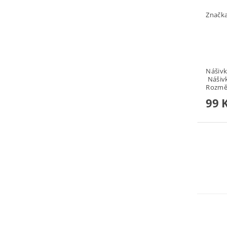
Značk
Nášivk
Nášivk
Rozměr
99 