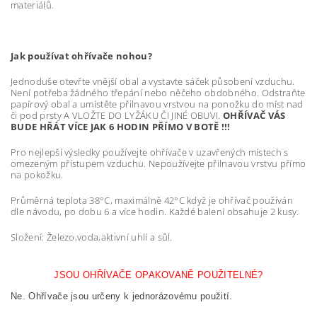
materiálů.
Jak používat ohřívače nohou?
Jednoduše otevřte vnější obal a vystavte sáček působení vzduchu.
Není potřeba žádného třepání nebo něčeho obdobného. Odstraňte
papírový obal a umístěte přilnavou vrstvou na ponožku do míst nad
či pod prsty A VLOŽTE DO LYŽÁKU ČI JINÉ OBUVI.
OHŘÍVAČ VÁS
BUDE HŘÁT VÍCE JAK 6 HODIN PŘÍMO V BOTĚ !!!
Pro nejlepší výsledky používejte ohřívače v uzavřených místech s
omezeným přístupem vzduchu. Nepoužívejte přilnavou vrstvu přímo
na pokožku.
Průměrná teplota 38°C, maximálně 42°C když je ohřívač používán
dle návodu, po dobu 6 a více hodin. Každé balení obsahuje 2 kusy.
Složení: Železo,voda,aktivní uhlí a sůl.
JSOU OHŘÍVAČE OPAKOVANĚ POUŽITELNÉ?
Ne. Ohřívače jsou určeny k jednorázovému použití.