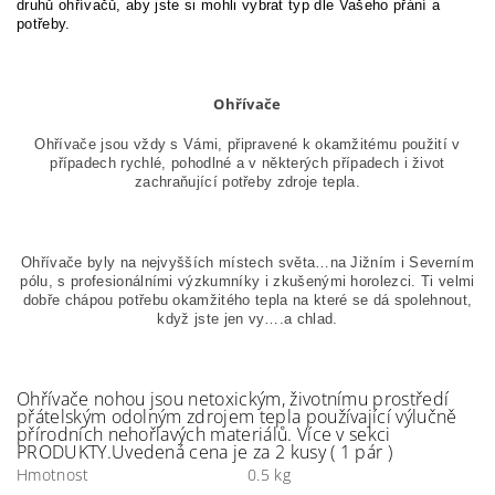
druhů ohřívačů, aby jste si mohli vybrat typ dle Vašeho přání a
potřeby.
Ohřívače
Ohřívače jsou vždy s Vámi, připravené k okamžitému použití v
případech rychlé, pohodlné a v některých případech i život
zachraňující potřeby zdroje tepla.
Ohřívače byly na nejvyšších místech světa…na Jižním i Severním
pólu,
s profesionálními výzkumníky i zkušenými horolezci. Ti velmi
dobře chápou potřebu
okamžitého tepla na které se dá spolehnout,
když jste jen vy….a chlad.
Ohřívače nohou jsou netoxickým, životnímu prostředí
přátelským odolným zdrojem tepla používající výlučně
přírodních nehořlavých materiálů. Více v sekci
PRODUKTY.Uvedená cena je za 2 kusy ( 1 pár )
Hmotnost
0.5 kg