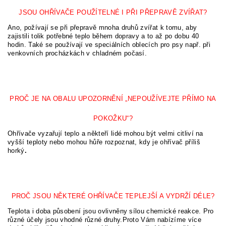
JSOU OHŘÍVAČE POUŽÍTELNÉ I PŘI PŘEPRAVĚ ZVÍŘAT?
Ano, požívají se při přepravě mnoha druhů zvířat k tomu, aby
zajistili tolik potřebné teplo během dopravy a to až po dobu 40
hodin. Také se používají ve speciálních oblecích pro psy např. při
venkovních procházkách v chladném počasí.
PROČ JE NA OBALU UPOZORNĚNÍ „NEPOUŽÍVEJTE PŘÍMO NA
POKOŽKU“?
Ohřívače vyzařují teplo a někteří lidé mohou být velmi citliví na
vyšší teploty nebo mohou hůře rozpoznat, kdy je ohřívač příliš
horký
.
PROČ JSOU NĚKTERÉ OHŘÍVAČE TEPLEJŠÍ A VYDRŽÍ DÉLE?
Teplota i doba působení jsou ovlivněny sílou chemické reakce. Pro
různé účely jsou vhodné různé druhy.Proto Vám nabízíme více