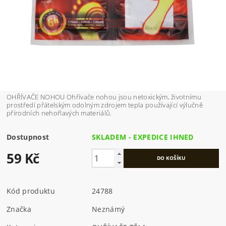
OHŘÍVAČE NOHOU Ohřívače nohou jsou netoxickým, životnímu
prostředí přátelským odolným zdrojem tepla používající výlučně
přírodních nehořlavých materiálů.
Dostupnost
SKLADEM - EXPEDICE IHNED
59 Kč
Kód produktu
24788
Značka
Neznámý