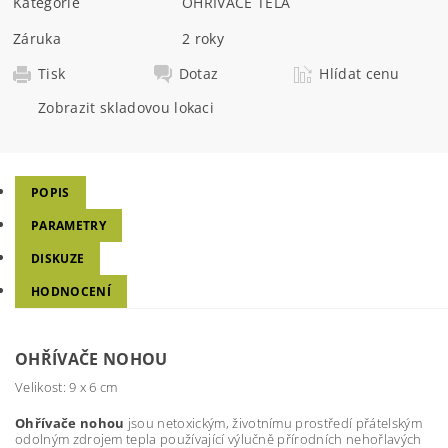
Kategorie
OHŘÍVAČE TĚLA
Záruka
2 roky
Tisk
Dotaz
Hlídat cenu
Zobrazit skladovou lokaci
POPIS
PARAMETRY
DISKUZE
HODNOCENÍ
OHŘÍVAČE NOHOU
Velikost: 9 x 6 cm
Ohřívače nohou
jsou netoxickým, životnímu prostředí přátelským
odolným zdrojem tepla používající výlučně přírodních nehořlavých