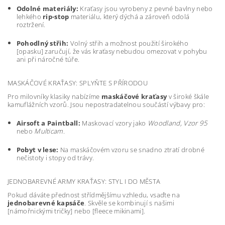
Odolné materiály:
Kraťasy jsou vyrobeny z pevné bavlny nebo
lehkého
rip-stop
materiálu, který dýchá a zároveň odolá
roztržení.
Pohodlný střih:
Volný střih a možnost použití širokého
[opasku] zaručují, že vás kraťasy nebudou omezovat v pohybu
ani při náročné túře.
MASKÁČOVÉ KRAŤASY: SPLYŇTE S PŘÍRODOU
Pro milovníky klasiky nabízíme
maskáčové kraťasy
v široké škále
kamuflážních vzorů. Jsou nepostradatelnou součástí výbavy pro:
Airsoft a Paintball:
Maskovací vzory jako
Woodland, Vzor 95
nebo
Multicam
.
Pobyt v lese:
Na maskáčovém vzoru se snadno ztratí drobné
nečistoty i stopy od trávy.
JEDNOBAREVNÉ ARMY KRAŤASY: STYL I DO MĚSTA
Pokud dáváte přednost střídmějšímu vzhledu, vsaďte na
jednobarevné kapsáče
. Skvěle se kombinují s našimi
[námořnickými tričky] nebo [fleece mikinami].