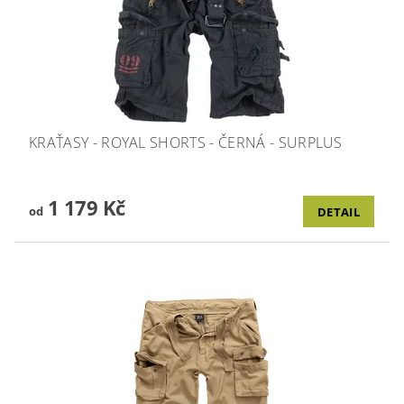
KRAŤASY - ROYAL SHORTS - ČERNÁ - SURPLUS
1 179 Kč
od
DETAIL