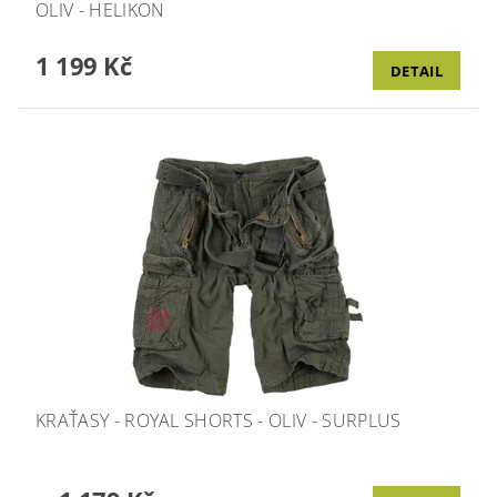
OLIV - HELIKON
1 199 Kč
DETAIL
KRAŤASY - ROYAL SHORTS - OLIV - SURPLUS