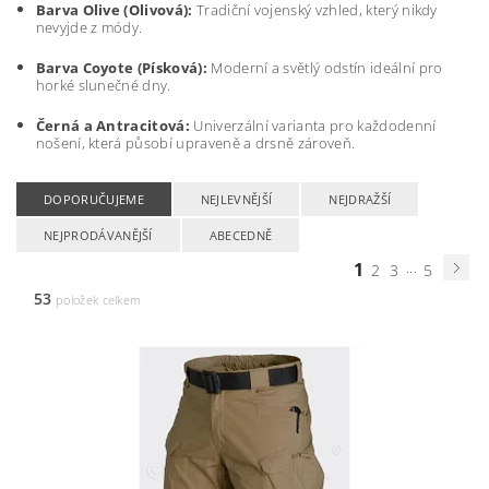
Barva Olive (Olivová):
Tradiční vojenský vzhled, který nikdy
nevyjde z módy.
Barva Coyote (Písková):
Moderní a světlý odstín ideální pro
horké slunečné dny.
Černá a Antracitová:
Univerzální varianta pro každodenní
nošení, která působí upraveně a drsně zároveň.
DOPORUČUJEME
NEJLEVNĚJŠÍ
NEJDRAŽŠÍ
NEJPRODÁVANĚJŠÍ
ABECEDNĚ
1
...
2
3
5
53
položek celkem