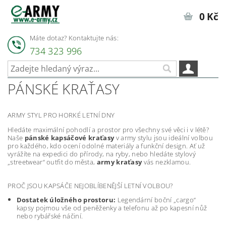
0 Kč
Máte dotaz? Kontaktujte nás:
734 323 996
PÁNSKÉ KRAŤASY
ARMY STYL PRO HORKÉ LETNÍ DNY
Hledáte maximální pohodlí a prostor pro všechny své věci i v létě?
Naše
pánské kapsáčové kraťasy
v army stylu jsou ideální volbou
pro každého, kdo ocení odolné materiály a funkční design. Ať už
vyrážíte na expedici do přírody, na ryby, nebo hledáte stylový
„streetwear“ outfit do města,
army kraťasy
vás nezklamou.
PROČ JSOU KAPSÁČE NEJOBLÍBENĚJŠÍ LETNÍ VOLBOU?
Dostatek úložného prostoru:
Legendární boční „cargo“
kapsy pojmou vše od peněženky a telefonu až po kapesní nůž
nebo rybářské náčiní.