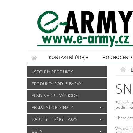
KONTAKTNÍ ÚDAJE
HODNOCENÍ 
VŠECHNY PRODUKTY
SN
PRODUKTY PODLE BARVY
ARMY SHOP - VÝPRODEJ
Pánské ne
ARMÁDNÍ ORIGINÁLY
podmínkác
Charakter
BATOHY - TAŠKY - VAKY
Vysoká ko
BOTY