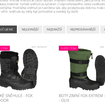
šívka: Vnitřek sněhulí je často vystlán hřejivým materiálem, jako je vlna, 
avý materiál: Svršek sněhulí je vyroben z nepromokavého nebo voděodol
drážka: Podrážka sněhulí je navržena tak, aby poskytovala dobrou trakci
střih: Sněhule by měly být pohodlné a neměly by tlačit.
UČUJEME
NEJLEVNĚJŠÍ
NEJDRAŽŠÍ
NEJPRODÁVANĚJŠÍ
Kód:
18433A/47
Kód
R CENA
SUPER CENA
KÉ SNĚHULE - FOX
BOTY ZIMNÍ FOX-EXTREM 
DOOR
- OLIV