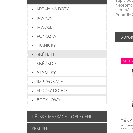
Teplá pod
Nepromok
KRÉMY NA BOTY
Odolná po
Pohodlný 
KANADY
KAMAŠE
PONOŽKY
DOPOR
TKANIČKY
SNĚHULE
SUPE
SNĚŽNICE
NESMEKY
IMPREGNACE
VLOŽKY DO BOT
BOTY LOWA
DĚTSKÉ MASKÁČE - OBLEČENÍ
PÁNS
OUT
KEMPING