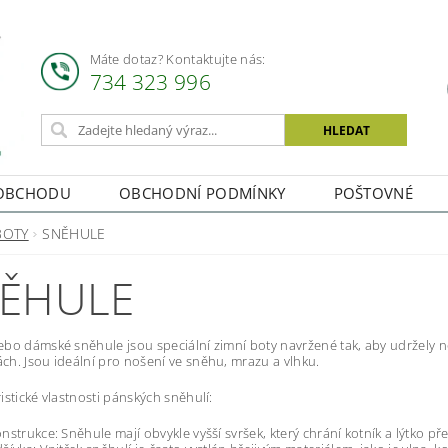
Máte dotaz? Kontaktujte nás:
734 323 996
OBCHODU
OBCHODNÍ PODMÍNKY
POŠTOVNÉ
BOTY
SNĚHULE
ĚHULE
bo dámské sněhule jsou speciální zimní boty navržené tak, aby udržely no
h. Jsou ideální pro nošení ve sněhu, mrazu a vlhku.
istické vlastnosti pánských sněhulí:
nstrukce: Sněhule mají obvykle vyšší svršek, který chrání kotník a lýtko 