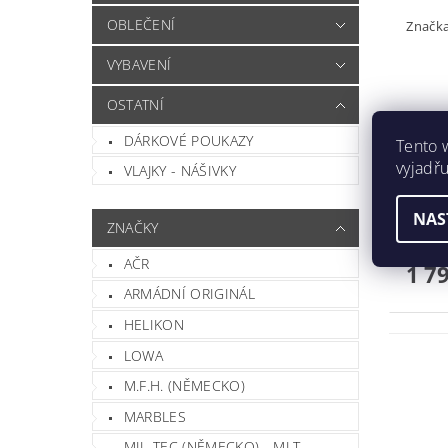
OBLEČENÍ
Značk
VYBAVENÍ
OSTATNÍ
✪Zimní
DÁRKOVÉ POUKAZY
Tento 
zimní 
vyjadřu
Odníma
VLAJKY - NÁŠIVKY
materiá
kožeši
NAS
ZNAČKY
Původ
Ušetří
AČR
1 7
ARMÁDNÍ ORIGINÁL
HELIKON
LOWA
M.F.H. (NĚMECKO)
MARBLES
MIL-TEC (NĚMECKO) - MLT