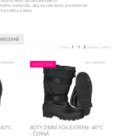
kožešina nebo syntetické vlákno.
ného materiálu, aby se zabránilo promoknutí.
 na sněhu a ledu.
ABECEDNĚ
1
1
3
Stránka
z
-
položek celkem
:
18403B/46
Kód:
18403A/47
SUPER CENA
-40°C
BOTY ZIMNÍ FOX-EXTREM -40°C
- ČERNÁ