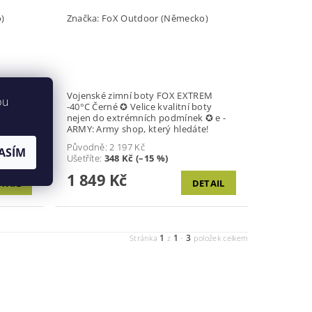
)
Značka:
FoX Outdoor (Německo)
40°C
Vojenské zimní boty FOX EXTREM
bu
nejen do
-40°C Černé ✪ Velice kvalitní boty
MY:
nejen do extrémních podmínek ✪ e -
ARMY: Army shop, který hledáte!
Původně:
2 197 Kč
ASÍM
Ušetříte
:
348 Kč (–15 %)
1 849 Kč
TAIL
DETAIL
1
1
3
Stránka
z
-
položek celkem