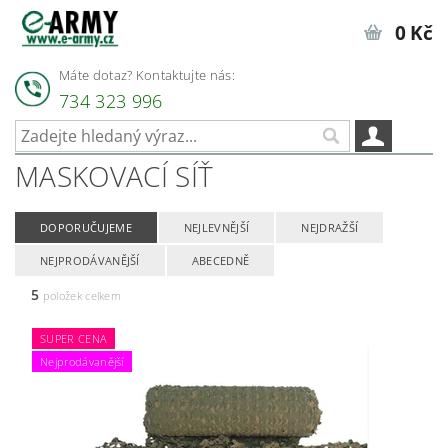
0 Kč
Máte dotaz? Kontaktujte nás:
734 323 996
MASKOVACÍ SÍŤ
DOPORUČUJEME
NEJLEVNĚJŠÍ
NEJDRAŽŠÍ
NEJPRODÁVANĚJŠÍ
ABECEDNĚ
5
položek celkem
SUPER CENA
Nejprodávanější