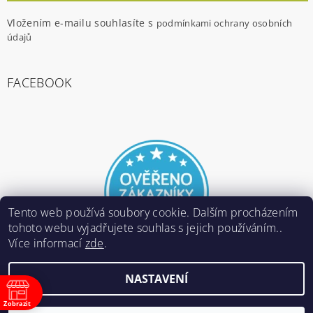
Vložením e-mailu souhlasíte s
podmínkami ochrany osobních
údajů
FACEBOOK
Tento web používá soubory cookie. Dalším procházením
tohoto webu vyjadřujete souhlas s jejich používáním..
Více informací
zde
.
NASTAVENÍ
2026 ©
E-ARMY.cz
, všechna práva vyhrazena
Zobrazit
Vytvořil Shoptet