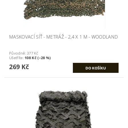
MASKOVACÍ SÍŤ - METRÁŽ - 2,4 X 1 M - WOODLAND
Původně:
377 Kč
Ušetříte
:
108 Kč (–28 %)
269 Kč