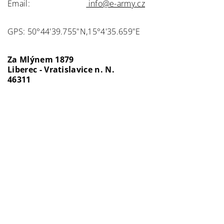
Email:
info@e-army.cz
GPS: 50°44'39.755"N,15°4'35.659"E
Za Mlýnem 1879
Liberec - Vratislavice n. N.
46311