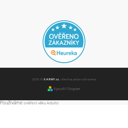
2026 ©
E-ARMY.cz
, všechna práva vyhrazena
Vytvořil Shoptet
Používáme
ověření věku Adulto