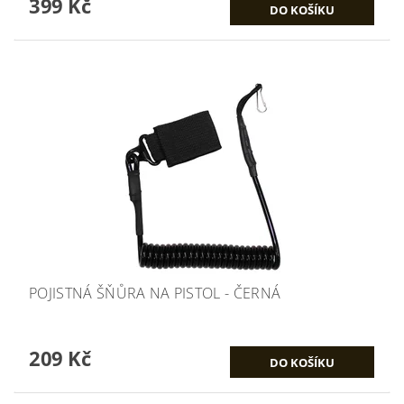
399 Kč
POJISTNÁ ŠŇŮRA NA PISTOL - ČERNÁ
209 Kč