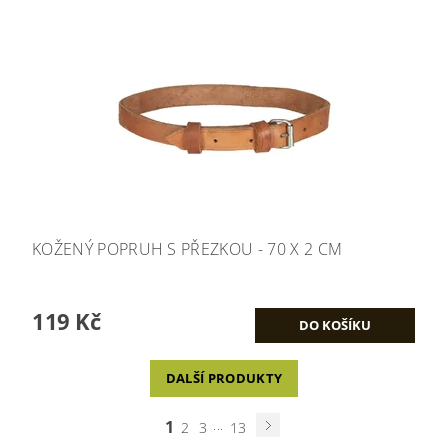
KOŽENÝ POPRUH S PŘEZKOU - 70 X 2 CM
119 Kč
DALŠÍ PRODUKTY
1
...
2
3
13