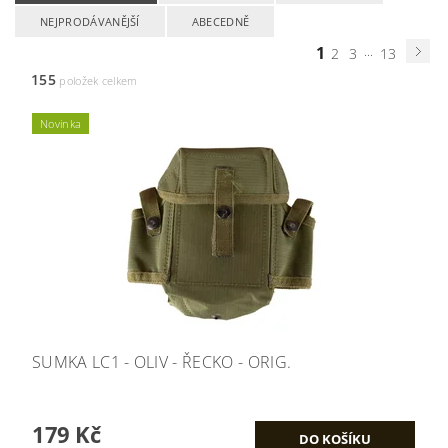
NEJPRODÁVANĚJŠÍ
ABECEDNĚ
1
...
2
3
13
155
položek celkem
Novinka
SUMKA LC1 - OLIV - ŘECKO - ORIG.
179 Kč