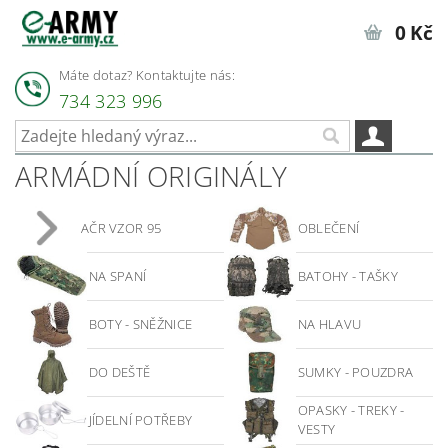
0 Kč
Máte dotaz? Kontaktujte nás:
734 323 996
ARMÁDNÍ ORIGINÁLY
AČR VZOR 95
OBLEČENÍ
NA SPANÍ
BATOHY - TAŠKY
BOTY - SNĚŽNICE
NA HLAVU
DO DEŠTĚ
SUMKY - POUZDRA
OPASKY - TREKY -
JÍDELNÍ POTŘEBY
VESTY