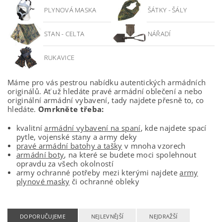
PLYNOVÁ MASKA
ŠÁTKY - ŠÁLY
STAN - CELTA
NÁŘADÍ
RUKAVICE
Máme pro vás pestrou nabídku autentických armádních
originálů. Ať už hledáte pravé armádní oblečení a nebo
originální armádní vybavení, tady najdete přesně to, co
hledáte.
Omrkněte třeba:
kvalitní
armádní vybavení na spaní
, kde najdete spací
pytle, vojenské stany a army deky
pravé armádní batohy a tašky
v mnoha vzorech
armádní boty
, na které se budete moci spolehnout
opravdu za všech okolností
army ochranné potřeby mezi kterými najdete
army
plynové masky
či ochranné obleky
DOPORUČUJEME
NEJLEVNĚJŠÍ
NEJDRAŽŠÍ