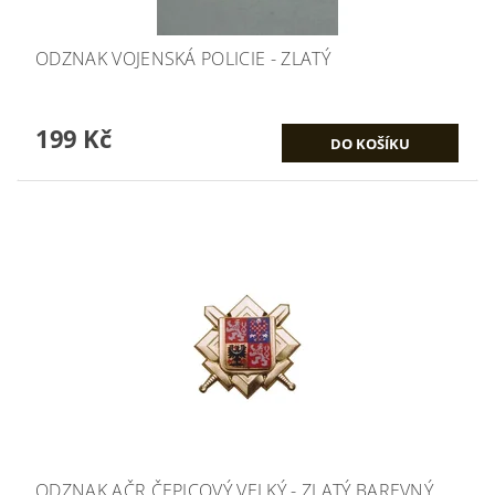
ODZNAK VOJENSKÁ POLICIE - ZLATÝ
199 Kč
ODZNAK AČR ČEPICOVÝ VELKÝ - ZLATÝ BAREVNÝ