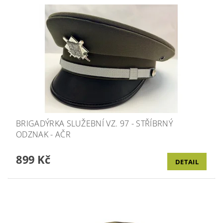
BRIGADÝRKA SLUŽEBNÍ VZ. 97 - STŘÍBRNÝ
ODZNAK - AČR
899 Kč
DETAIL