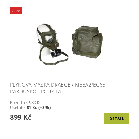
Akce
PLYNOVÁ MASKA DRAEGER M65A2/BC65 -
RAKOUSKO - POUŽITÁ
Původně:
980 Kč
Ušetříte
:
81 Kč (–8 %)
899 Kč
DETAIL