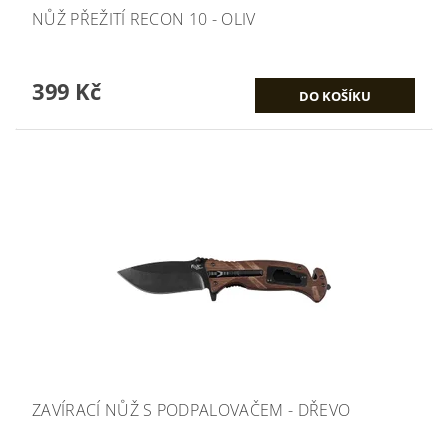
NŮŽ PŘEŽITÍ RECON 10 - OLIV
399 Kč
ZAVÍRACÍ NŮŽ S PODPALOVAČEM - DŘEVO