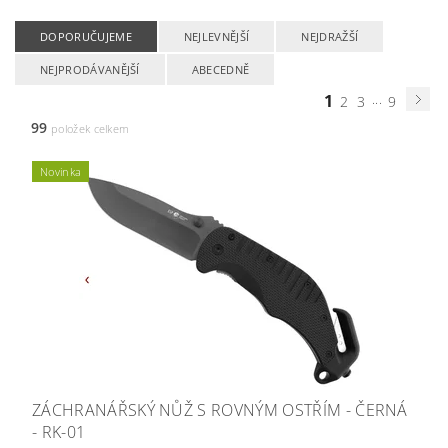
DOPORUČUJEME
NEJLEVNĚJŠÍ
NEJDRAŽŠÍ
NEJPRODÁVANĚJŠÍ
ABECEDNĚ
1
...
2
3
9
99
položek celkem
Novinka
ZÁCHRANÁŘSKÝ NŮŽ S ROVNÝM OSTŘÍM - ČERNÁ
- RK-01