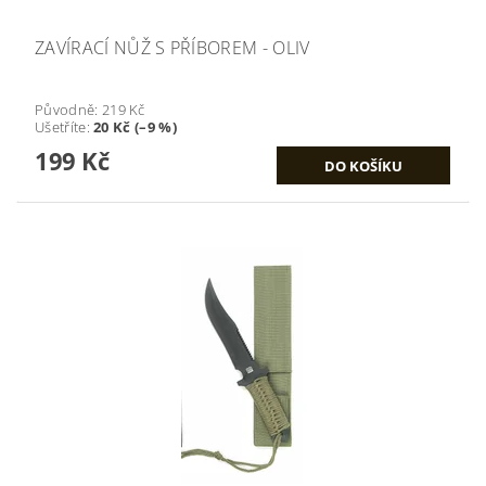
ZAVÍRACÍ NŮŽ S PŘÍBOREM - OLIV
Původně:
219 Kč
Ušetříte
:
20 Kč (–9 %)
199 Kč