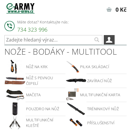
0 Kč
Máte dotaz? Kontaktujte nás:
734 323 996
NOŽE - BODÁKY - MULTITOOL
NŮŽ NA KRK
PILKA SKLÁDACÍ
NŮŽ S PEVNOU
ZAVÍRACÍ NŮŽ
ČEPELÍ
MAČETA
MULTIFUNKČNÍ KARTA
POUZDRO NA NŮŽ
TRÉNINKOVÝ NŮŽ
MULTIFUNKČNÍ
PŘÍSLUŠENSTVÍ
KLEŠTĚ