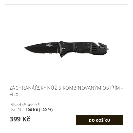
ZÁCHRANÁŘSKÝ NŮŽ S KOMBINOVANÝM OSTŘÍM -
FOX
Původně:
499 Kč
Ušetříte
:
100 Kč (–20 %)
399 Kč