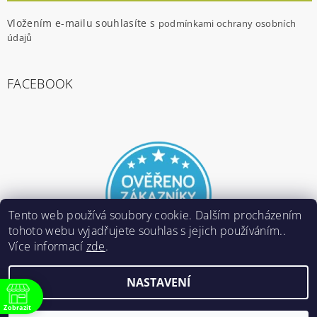
Vložením e-mailu souhlasíte s
podmínkami ochrany osobních
údajů
FACEBOOK
Tento web používá soubory cookie. Dalším procházením
tohoto webu vyjadřujete souhlas s jejich používáním..
Více informací
zde
.
NASTAVENÍ
2026 ©
E-ARMY.cz
, všechna práva vyhrazena
Zobrazit
Vytvořil Shoptet