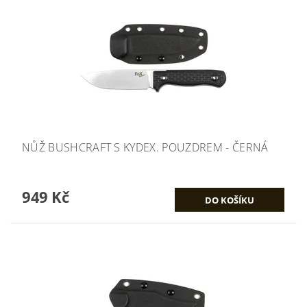
NŮŽ BUSHCRAFT S KYDEX. POUZDREM - ČERNÁ
949 Kč