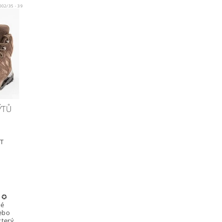
02/35 - 39
ÝTŮ
LT
y ✪
ré
nebo
který