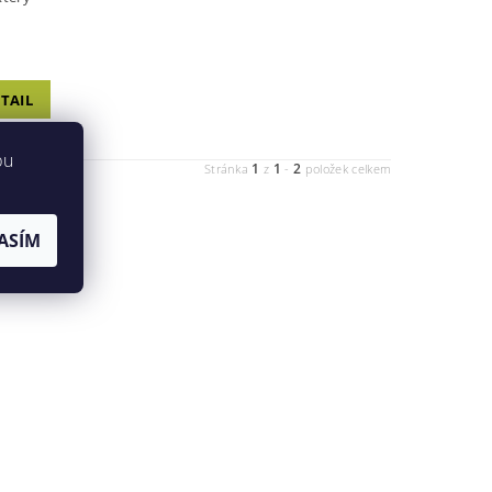
TAIL
bu
1
1
2
Stránka
z
-
položek celkem
ASÍM