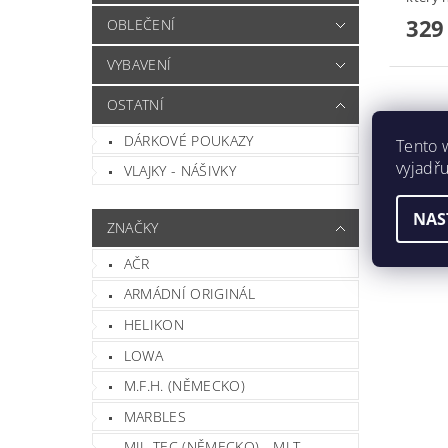
329
OBLEČENÍ
VYBAVENÍ
OSTATNÍ
DÁRKOVÉ POUKAZY
Tento 
vyjadřu
VLAJKY - NÁŠIVKY
NAS
ZNAČKY
AČR
ARMÁDNÍ ORIGINÁL
HELIKON
LOWA
M.F.H. (NĚMECKO)
MARBLES
MIL-TEC (NĚMECKO) - MLT