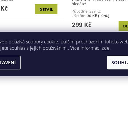
hledáte!
 Kč
DETAIL
Původně:
329 Kč
Ušetříte
:
30 Kč (–9 %)
299 Kč
DE
web používá soubory cookie. Dalším procházením tohoto we
jete souhlas s jejich používáním.. Více informací
zde
.
TAVENÍ
SOUHL