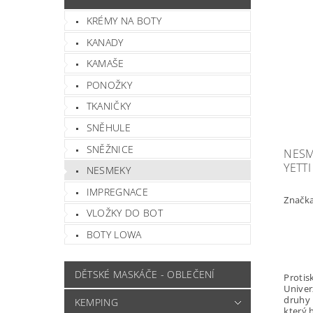
KRÉMY NA BOTY
KANADY
KAMAŠE
PONOŽKY
TKANIČKY
SNĚHULE
SNĚŽNICE
NESM
YETTI
NESMEKY
IMPREGNACE
Značk
VLOŽKY DO BOT
BOTY LOWA
DĚTSKÉ MASKÁČE - OBLEČENÍ
Protis
Univer
druhy 
KEMPING
který 