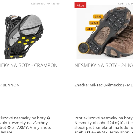
Kód:
D63001/M - 36-39
Kód:
129230
Akce
EKY NA BOTY - CRAMPON
NESMEKY NA BOTY - 24 N
a:
BENNON
Značka:
Mil-Tec (Německo) - M
kluzové nesmeky na boty ✪
Protiskluzové nesmeky na bot
zální nesmeky na všechny
Nesmeky obsahují 24 nýtů, kte
bot ✪ e - ARMY: Army shop,
slouží proti smeknutí na ledu 
hledáte!
sněhu ✪ e - ARMY: Army shop, 