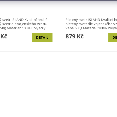
etr ISLAND Kvalitní hrubě
Pletený svetr ISLAND Kvalitní hrubě
ý svetr dle vojenského vzoru.
pletený svetr dle vojenského vz
Váha 650g Materiál: 100% Polyacryl
Váha 650g Materiál: 100% Poly
 Kč
879 Kč
DETAIL
DE