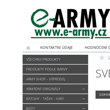
KONTAKTNÍ ÚDAJE
HODNOCENÍ 
VŠECHNY PRODUKTY
SV
PRODUKTY PODLE BARVY
ARMY SHOP - VÝPRODEJ
ARMÁDNÍ ORIGINÁLY
DOPOR
BATOHY - TAŠKY - VAKY
BOTY