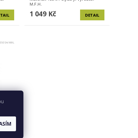
M.F.H.
1 049 Kč
TAIL
DETAIL
5505A/XXXL
bu
ASÍM