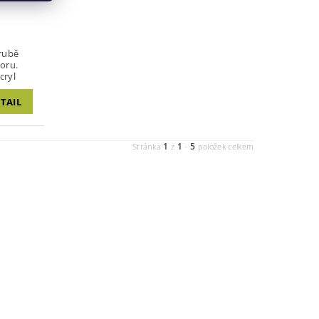
oru.
acryl
TAIL
1
1
5
Stránka
z
-
položek celkem