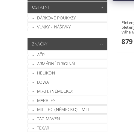
OSTATNÍ
DÁRKOVÉ POUKAZY
Pletený sv
VLAJKY - NÁŠIVKY
pleten
879
ZNAČKY
AČR
ARMÁDNÍ ORIGINÁL
HELIKON
LOWA
M.F.H. (NĚMECKO)
MARBLES
MIL-TEC (NĚMECKO) - MLT
TAC MAVEN
TEXAR