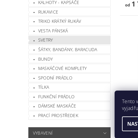
1 
KALHOTY - KAPSÁČE
od
RUKAVICE
TRIKO KRÁTKÝ RUKÁV
VESTA PÁNSKÁ
SVETRY
ŠÁTKY, BANDÁNY, BARACUDA
BUNDY
MASKÁČOVÉ KOMPLETY
SPODNÍ PRÁDLO
TÍLKA
FUNKČNÍ PRÁDLO
Tento 
DÁMSKÉ MASKÁČE
SVETR
vyjadřu
PRACÍ PROSTŘEDEK
NAS
Značk
VYBAVENÍ