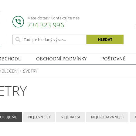
Máte dotaz? Kontaktujte nás:
734 323 996
OBCHODU
OBCHODNÍ PODMÍNKY
POŠTOVNÉ
OBLEČENÍ
SVETRY
ETRY
UČUJEME
NEJLEVNĚJŠÍ
NEJDRAŽŠÍ
NEJPRODÁVANĚJŠÍ