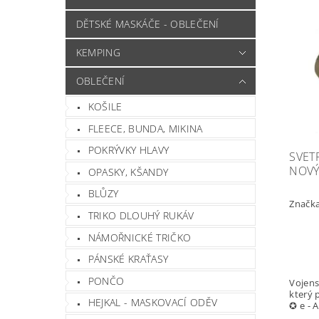
DĚTSKÉ MASKÁČE - OBLEČENÍ
KEMPING
OBLEČENÍ
KOŠILE
FLEECE, BUNDA, MIKINA
POKRÝVKY HLAVY
SVETR
NOV
OPASKY, KŠANDY
BLŮZY
Značk
TRIKO DLOUHÝ RUKÁV
NÁMOŘNICKÉ TRIČKO
PÁNSKÉ KRAŤASY
PONČO
Vojens
který 
HEJKAL - MASKOVACÍ ODĚV
✪ e - 