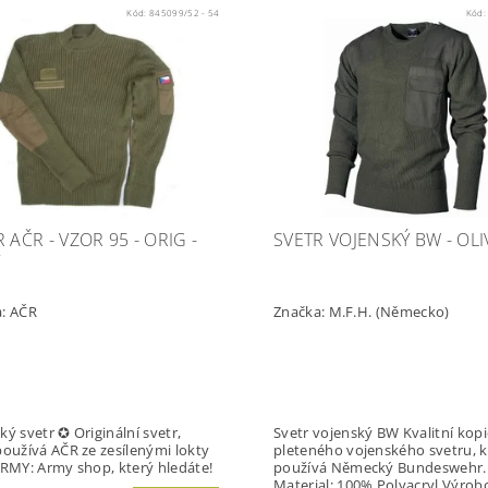
Kód:
845099/52 - 54
Kód
 AČR - VZOR 95 - ORIG -
SVETR VOJENSKÝ BW - OLI
Ý
a:
AČR
Značka:
M.F.H. (Německo)
ký svetr ✪ Originální svetr,
Svetr vojenský BW Kvalitní kopie
používá AČR ze zesílenými lokty
pleteného vojenského svetru, k
ARMY: Army shop, který hledáte!
používá Německý Bundeswehr.
Material: 100% Polyacryl Výrobce: