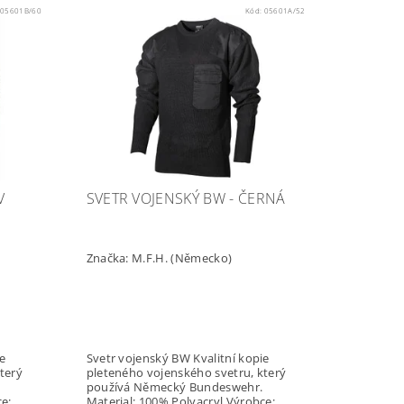
:
05601B/60
Kód:
05601A/52
V
SVETR VOJENSKÝ BW - ČERNÁ
Značka:
M.F.H. (Německo)
Svetr vojenský BW Kvalitní kopie
terý
pleteného vojenského svetru, který
používá Německý Bundeswehr.
Material: 100% Polyacryl Výrobce: