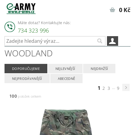
0 Kč
Máte dotaz? Kontaktujte nás:
734 323 996
WOODLAND
DOPORUČUJEME
NEJLEVNĚJŠÍ
NEJDRAŽŠÍ
NEJPRODÁVANĚJŠÍ
ABECEDNĚ
1
...
2
3
9
100
položek celkem