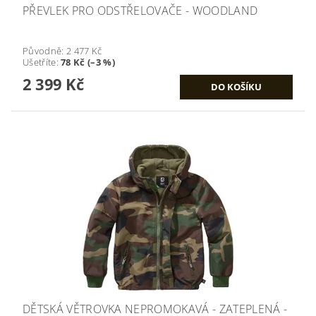
PŘEVLEK PRO ODSTŘELOVAČE - WOODLAND
Původně:
2 477 Kč
Ušetříte
:
78 Kč (–3 %)
2 399 Kč
DĚTSKÁ VĚTROVKA NEPROMOKAVÁ - ZATEPLENÁ -