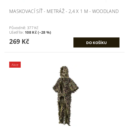
MASKOVACÍ SÍŤ - METRÁŽ - 2,4 X 1 M - WOODLAND
Původně:
377 Kč
Ušetříte
:
108 Kč (–28 %)
269 Kč
Akce