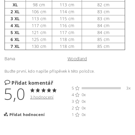
XL
98 cm
113 cm
82 cm
2 XL
106 cm
114 cm
83 cm
3 XL
113 cm
115 cm
83 cm
4 XL
117 cm
116 cm
84 cm
5 XL
121 cm
117 cm
84 cm
6 XL
125 cm
118 cm
85 cm
7 XL
130 cm
118 cm
85 cm
Barva
Woodland
Buďte první, kdo napíše příspěvek k této položce.
Přidat komentář
5,0
5
3x
4
0x
3 hodnocení
3
0x
2
0x
Přidat hodnocení
1
0x