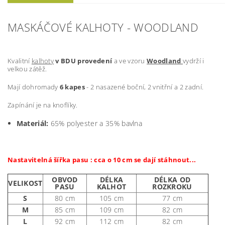
MASKÁČOVÉ KALHOTY - WOODLAND
Kvalitní
kalhoty
v BDU provedení
a ve vzoru
Woodland
vydrží i
velkou zátěž.
Mají dohromady
6 kapes
- 2 nasazené boční, 2 vnitřní a 2 zadní.
Zapínání je na knoflíky.
Materiál:
65% polyester a 35% bavlna
Nastavitelná šířka pasu : cca o 10 cm se dají stáhnout...
OBVOD
DÉLKA
DÉLKA OD
VELIKOST
PASU
KALHOT
ROZKROKU
S
80 cm
105 cm
77 cm
M
85 cm
109 cm
82 cm
L
92 cm
112 cm
82 cm