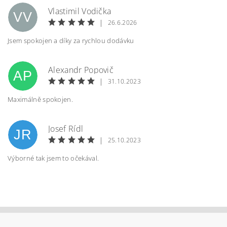
Vlastimil Vodička
VV
|
26.6.2026
Jsem spokojen a díky za rychlou dodávku
Alexandr Popovič
AP
|
31.10.2023
Maximálně spokojen.
Vložením hodnocení souhlasíte s
podmínkami
Josef Rídl
ochrany osobních údajů
JR
|
25.10.2023
Výborné tak jsem to očekával.