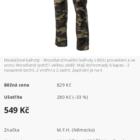
Maskáčové kalhoty - Woodland Kvalitní kalhoty v BDU provedení a ve
vzoru Woodland vydrží i velkou zátěž. Mají dohromady 6 kapes - 2
nasazené boční, 2 vnitřní a 2 zadní. Zapínání je na k
Běžná cena
829 Kč
Ušetříte
280 Kč
(–33 %)
549 Kč
Značka
M.F.H. (Německo)