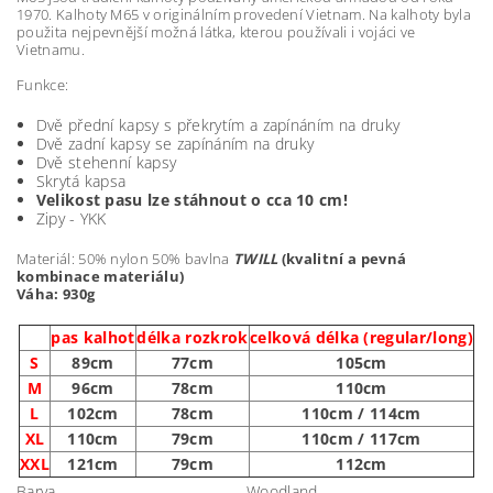
1970. Kalhoty M65 v originálním provedení Vietnam. Na kalhoty byla
použita nejpevnější možná látka, kterou používali i vojáci ve
Vietnamu.
Funkce:
Dvě přední kapsy s překrytím a zapínáním na druky
Dvě zadní kapsy se zapínáním na druky
Dvě stehenní kapsy
Skrytá kapsa
Velikost pasu lze stáhnout o cca 10 cm!
Zipy - YKK
Materiál: 50% nylon 50% bavlna
TWILL
(kvalitní a pevná
kombinace materiálu)
Váha: 930g
pas kalhot
délka rozkrok
celková délka (regular/long)
S
89cm
77cm
105cm
M
96cm
78cm
110cm
L
102cm
78cm
110cm / 114cm
XL
110cm
79cm
110cm / 117cm
XXL
121cm
79cm
112cm
Barva
Woodland