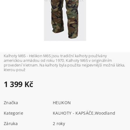
Kalhoty M65 - Helikon M65 jsou tradiční kalhoty používány
americkou armádou od roku 1970. Kalhoty M65 v originálním
provedení Vietnam. Na kalhoty byla použita nejpevnější možná látka,
kterou použ
1 399 Kč
Značka
HELIKON
Kategorie
KALHOTY - KAPSÁČE
,
Woodland
Záruka
2 roky