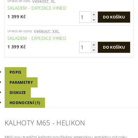
Velikost: XL
SP-M65-NY-03/XL
SKLADEM - EXPEDICE IHNED
1 399 Kč
Velikost: XXL
SP-M65-NY-03/XXL
SKLADEM - EXPEDICE IHNED
1 399 Kč
POPIS
PARAMETRY
DISKUZE
HODNOCENÍ (1)
KALHOTY M65 - HELIKON
M65 jsou tradiční kalhoty používány americkou armádou od roku