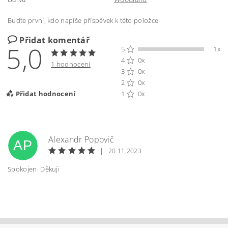
Buďte první, kdo napíše příspěvek k této položce.
Přidat komentář
5,0
5
1x
4
0x
1 hodnocení
3
0x
2
0x
Přidat hodnocení
1
0x
Alexandr Popovič
AP
|
20.11.2023
Spokojen. Děkuji