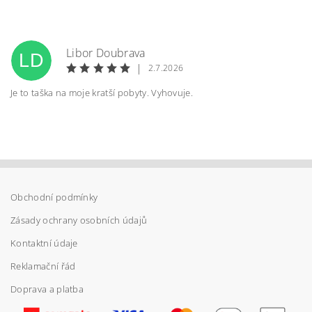
Libor Doubrava
LD
|
2.7.2026
Je to taška na moje kratší pobyty. Vyhovuje.
Obchodní podmínky
Vložením hodnocení souhlasíte s
podmínkami
ochrany osobních údajů
Zásady ochrany osobních údajů
Kontaktní údaje
Reklamační řád
Doprava a platba