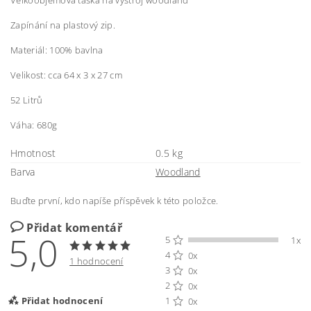
Velkoobjemová taška na výstroj woodland
Zapínání na plastový zip.
Materiál: 100% bavlna
Velikost: cca 64 x 3 x 27 cm
52 Litrů
Váha: 680g
Hmotnost
0.5 kg
Barva
Woodland
Buďte první, kdo napíše příspěvek k této položce.
Přidat komentář
5,0
5
1x
4
0x
1 hodnocení
3
0x
2
0x
Přidat hodnocení
1
0x