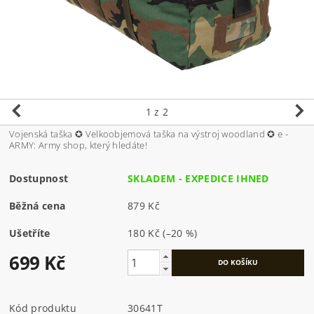
1
z 2
Vojenská taška ✪ Velkoobjemová taška na výstroj woodland ✪ e -
ARMY: Army shop, který hledáte!
Dostupnost
SKLADEM - EXPEDICE IHNED
Běžná cena
879 Kč
Ušetříte
180 Kč
(–20 %)
699 Kč
Kód produktu
30641T