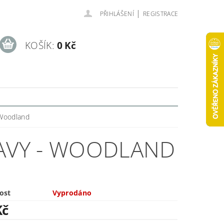
|
PŘIHLÁŠENÍ
REGISTRACE
KOŠÍK:
0 Kč
 Woodland
LAVY - WOODLAND
ost
Vyprodáno
Kč