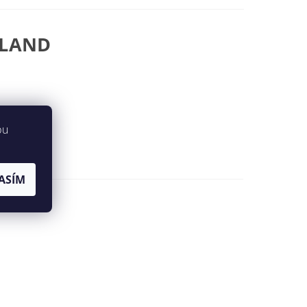
DLAND
bu
ASÍM