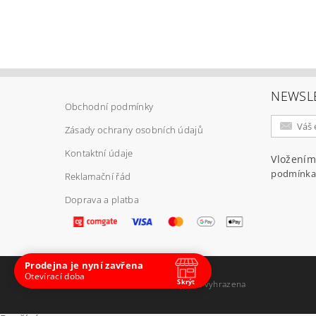
NEWSL
Obchodní podmínky
Zásady ochrany osobních údajů
Kontaktní údaje
Vložením
podmínka
Reklamační řád
Doprava a platba
Prodejna je nyní zavřena
Otevírací doba
Skrýt
2026 ©
E-ARMY.cz
, všechna práva vyhrazena
Navštivte nás osobně
Čas