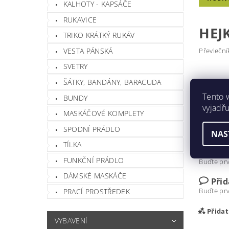
KALHOTY - KAPSÁČE
RUKAVICE
HEJ
TRIKO KRÁTKÝ RUKÁV
VESTA PÁNSKÁ
Převleční
SVETRY
ŠÁTKY, BANDÁNY, BARACUDA
Velikost
Tento 
BUNDY
Materiál
vyjadřu
MASKÁČOVÉ KOMPLETY
Hmotnos
SPODNÍ PRÁDLO
NAS
Barva
TÍLKA
FUNKČNÍ PRÁDLO
Buďte prv
DÁMSKÉ MASKÁČE
Při
Buďte prv
PRACÍ PROSTŘEDEK
Přida
VYBAVENÍ