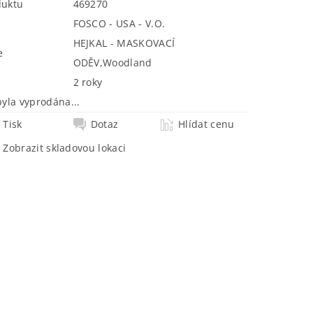
duktu
469270
FOSCO - USA - V.O.
HEJKAL - MASKOVACÍ
e
ODĚV
,
Woodland
2 roky
byla vyprodána...
Tisk
Dotaz
Hlídat cenu
Zobrazit skladovou lokaci