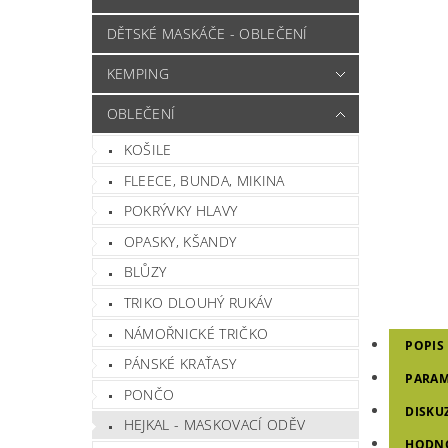
DĚTSKÉ MASKÁČE - OBLEČENÍ
KEMPING
OBLEČENÍ
KOŠILE
FLEECE, BUNDA, MIKINA
POKRÝVKY HLAVY
OPASKY, KŠANDY
BLŮZY
TRIKO DLOUHÝ RUKÁV
NÁMOŘNICKÉ TRIČKO
POPIS
PÁNSKÉ KRAŤASY
PARAM
PONČO
DISKU
HEJKAL - MASKOVACÍ ODĚV
HODN