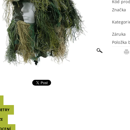
Kód pro
Značka
Kategori
Záruka
Položka 
ETRY
ZE
OCENÍ