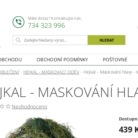
Máte dotaz? Kontaktujte nás:
734 323 996
OBCHODU
OBCHODNÍ PODMÍNKY
POŠTOVNÉ
OBLEČENÍ
HEJKAL - MASKOVACÍ ODĚV
Hejkal - Maskování hlavy -
JKAL - MASKOVÁNÍ H
Neohodnoceno
Dostupn
439 