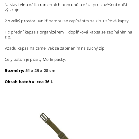
Nastavitelná délka ramenních popruhů a očka pro zavěšení další
výstroje.
2 x velký prostor uvnitř batohu se zapínáním na zip + síťové kapsy.
1 x přední kapsa s organizérem + doplňková kapsa se zapínáním na
zip.
Vzadu kapsa na camel vak se zapínáním na suchý zip.
Celý batoh je pošitý Molle pásky.
Rozměry:
51 x 29 x 28 cm
Obsah batohu: cca 36 L