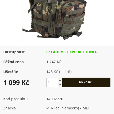
Dostupnost
SKLADEM - EXPEDICE IHNED
Běžná cena
1 247 Kč
Ušetříte
148 Kč
(–11 %)
1 099 Kč
Kód produktu
14002220
Značka
Mil-Tec (Německo) - MLT