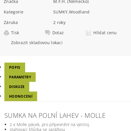
Značka
M.F.H. (Německo)
Kategorie
SUMKY
,
Woodland
Záruka
2 roky
Tisk
Dotaz
Hlídat cenu
Zobrazit skladovou lokaci
POPIS
PARAMETRY
DISKUZE
HODNOCENÍ
SUMKA NA POLNÍ LAHEV - MOLLE
2 x Molle pásek, pro připevnění na výstroj.
stahovací šňůrka se zarážkou