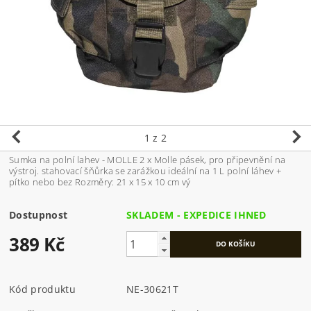
1
z 2
Sumka na polní lahev - MOLLE 2 x Molle pásek, pro připevnění na
výstroj. stahovací šňůrka se zarážkou ideální na 1 L polní láhev +
pítko nebo bez Rozměry: 21 x 15 x 10 cm vý
Dostupnost
SKLADEM - EXPEDICE IHNED
389 Kč
Kód produktu
NE-30621T