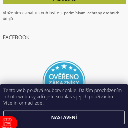
Vložením e-mailu souhlasíte s
podmínkami ochrany osobních
údajů
FACEBOOK
Tento web používá soubory cookie. Dalším procházením
tohoto webu vyjadřujete souhlas s jejich používáním..
Více informací
zde
.
NASTAVENÍ
2026 ©
E-ARMY.cz
, všechna práva vyhrazena
Zobrazit