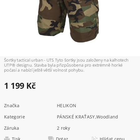
Šortky tactical urban - UTS Tyto šortky jsou založeny na kalhotech
UTP® designu. Stavba byla přizpůsobena pro extrémně horké
počasí a nabízí ještě větší volnost pohybu.
1 199 Kč
Značka
HELIKON
Kategorie
PÁNSKÉ KRAŤASY
,
Woodland
Záruka
2 roky
Tisk
Dotaz
Hlídat cenu