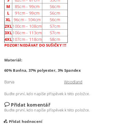
M
85cm - 99cm
56cm
L
91cm - 99cm
56cm
XL
96cm - 104cm
56cm
2XL
100cm - 108cm
57cm
3XL
106cm - 113cm
57cm
4XL
107cm - 118cm
58cm
POZOR! NEDÁVAT DO SUŠIČKY !!!
Materiál:
60% Bavlna, 37% polyester, 3% Spandex
Barva
Woodland
Buďte první, kdo napíše příspěvek k této položce.
Přidat komentář
Buďte první, kdo napíše příspěvek k této položce.
Přidat hodnocení