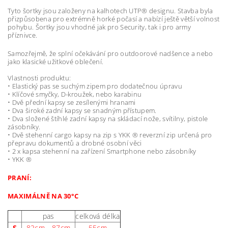
Tyto šortky jsou založeny na kalhotech UTP® designu. Stavba byla
přizpůsobena pro extrémně horké počasí a nabízí ještě větší volnost
pohybu. Šortky jsou vhodné jak pro Security, tak i pro army
příznivce.
Samozřejmě, že splní očekávání pro outdoorové nadšence a nebo
jako klasické užitkové oblečení.
Vlastnosti produktu:
• Elastický pas se suchým zipem pro dodatečnou úpravu
• Klíčové smyčky, D-kroužek, nebo karabinu
• Dvě přední kapsy se zesílenými hranami
• Dva široké zadní kapsy se snadným přístupem.
• Dva složené štíhlé zadní kapsy na skládací nože, svítilny, pistole
zásobníky.
• Dvě stehenní cargo kapsy na zip s YKK ® reverzní zip určená pro
přepravu dokumentů a drobné osobní věci
• 2 x kapsa stehenní na zařízení Smartphone nebo zásobníky
• YKK ®
PRANÍ:
MAXIMÁLNĚ NA 30°C
pas
celková délka
S
82cm - 87cm
55cm