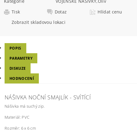
Kategorie
VOJENSKÉ NÁŠIVKY
,
Oliv
Tisk
Dotaz
Hlídat cenu
Zobrazit skladovou lokaci
POPIS
PARAMETRY
DISKUZE
HODNOCENÍ
NÁŠIVKA NOČNÍ SMAJLÍK - SVÍTÍCÍ
Nášivka má suchý zip.
Materiál: PVC
Rozměr: 6 x 6 cm