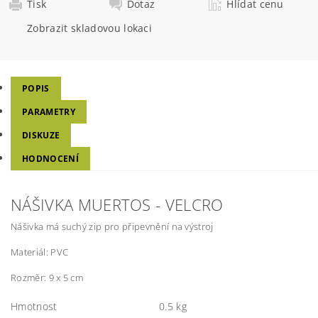
Tisk
Dotaz
Hlídat cenu
Zobrazit skladovou lokaci
POPIS
PARAMETRY
DISKUZE
HODNOCENÍ
NÁŠIVKA MUERTOS - VELCRO
Nášivka má suchý zip pro připevnění na výstroj
Materiál: PVC
Rozměr: 9 x 5 cm
Hmotnost
0.5 kg