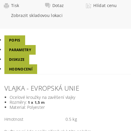
Tisk
Dotaz
Hlídat cenu
Zobrazit skladovou lokaci
POPIS
PARAMETRY
DISKUZE
HODNOCENÍ
VLAJKA - EVROPSKÁ UNIE
Ocelové kroužky na zavěšení vlajky
Rozměry:
1 x 1,5 m
Material: Polyester
Hmotnost
0.5 kg