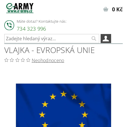
0 Kč
Máte dotaz? Kontaktujte nás:
734 323 996
VLAJKA - EVROPSKÁ UNIE
Neohodnoceno