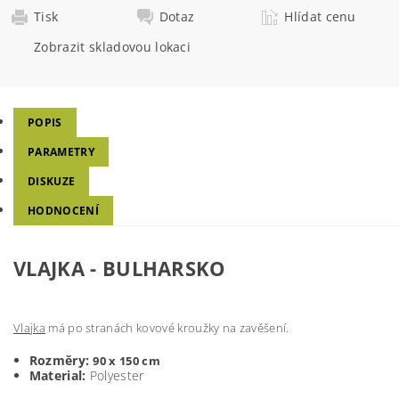
Tisk
Dotaz
Hlídat cenu
Zobrazit skladovou lokaci
POPIS
PARAMETRY
DISKUZE
HODNOCENÍ
VLAJKA - BULHARSKO
Vlajka
má po stranách kovové kroužky na zavěšení.
Rozměry:
90 x 150 cm
Material:
Polyester