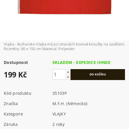
Vlajka - Bulharsko Vlajka má po stranách kovové kroužky na zavěšení.
Rozměry: 90 x 150 cm Material: Polyester
Dostupnost
SKLADEM - EXPEDICE IHNED
199 Kč
Kód produktu
35103P
Značka
M.F.H. (Německo)
Kategorie
VLAJKY
Záruka
2 roky