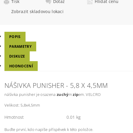
Tisk
Dotaz
Hlídat cenu
Zobrazit skladovou lokaci
POPIS
PARAMETRY
DISKUZE
HODNOCENÍ
NÁŠIVKA PUNISHER - 5,8 X 4,5MM
nášivka punisher je osazena
zuchý
m
zip
em. VELCRO
Velikost: 5,8x4,5mm
Hmotnost
0.01 kg
Buďte první, kdo napíše příspěvek k této položce.