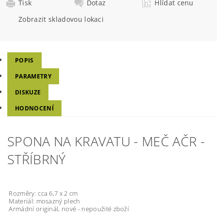
Tisk
Dotaz
Hlídat cenu
Zobrazit skladovou lokaci
POPIS
PARAMETRY
DISKUZE
HODNOCENÍ
SPONA NA KRAVATU - MEČ AČR -
STŘÍBRNÝ
Rozměry: cca 6,7 x 2 cm
Materiál: mosazný plech
Armádní originál, nové - nepoužité zboží