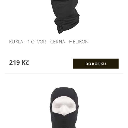
KUKLA - 1 OTVOR - ČERNÁ - HELIKON
219 Kč