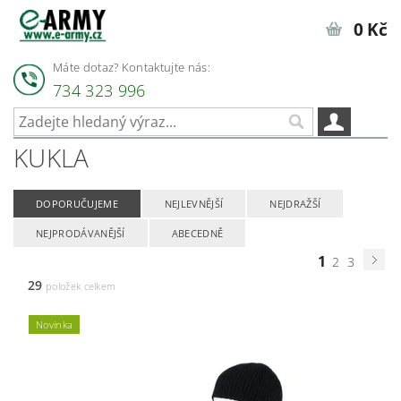
0 Kč
Máte dotaz? Kontaktujte nás:
734 323 996
KUKLA
DOPORUČUJEME
NEJLEVNĚJŠÍ
NEJDRAŽŠÍ
NEJPRODÁVANĚJŠÍ
ABECEDNĚ
1
2
3
29
položek celkem
Novinka