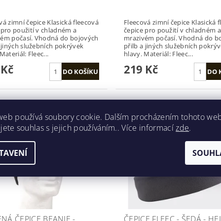
mní čepice Klasická fleecová
Fleecová zimní čepice Klasická fleecová
 pro použití v chladném a
čepice pro použití v chladném a
ém počasí. Vhodná do bojových
mrazivém počasí. Vhodná do b
a jiných služebních pokrývek
přilb a jiných služebních pokrý
hlavy. Materiál: Fleec...
hlavy. Materiál: Fleec...
 Kč
219 Kč
web používá soubory cookie. Dalším procházením tohoto we
Kód:
12138002
Kód:
CZ
jete souhlas s jejich používáním.. Více informací
zde
.
TAVENÍ
SOUHL
ENÁ ČEPICE BEANIE -
ČEPICE FLEEC - ŠEDÁ - H