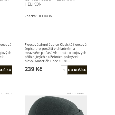
HELIKON
Značka:
HELIKON
Fleecová zimní čepice Klasická fleecová
čepice pro použití v chladném a
ojových
mrazivém počasí. Vhodná do bojových
vek
přilb a jiných služebních pokrývek
hlavy. Materiál: Fleec 100%...
239 Kč
:
12140002
Kód:
CZ-DOK-FL-21