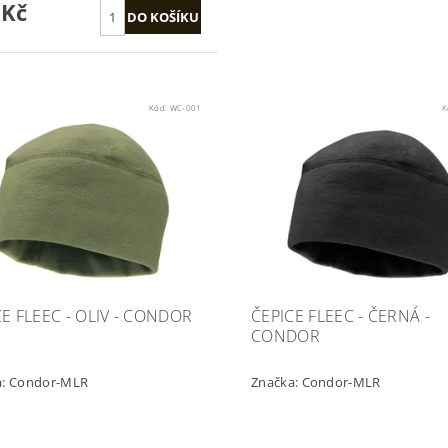
 Kč
Kód:
WC-001
K
CE FLEEC - OLIV - CONDOR
ČEPICE FLEEC - ČERNÁ -
CONDOR
a:
Condor-MLR
Značka:
Condor-MLR