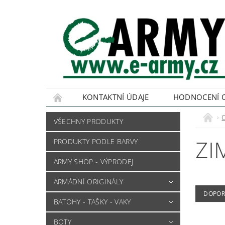
KONTAKTNÍ ÚDAJE
HODNOCENÍ 
VŠECHNY PRODUKTY
ZI
PRODUKTY PODLE BARVY
ARMY SHOP - VÝPRODEJ
ARMÁDNÍ ORIGINÁLY
DOPOR
BATOHY - TAŠKY - VAKY
BOTY