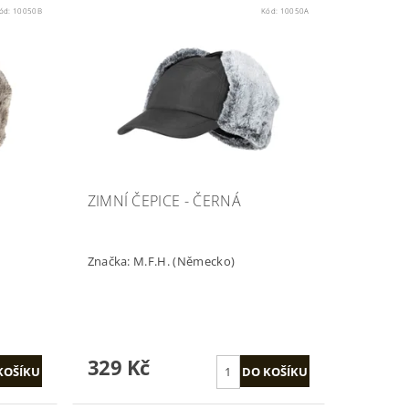
ód:
10050B
Kód:
10050A
ZIMNÍ ČEPICE - ČERNÁ
Značka:
M.F.H. (Německo)
329 Kč