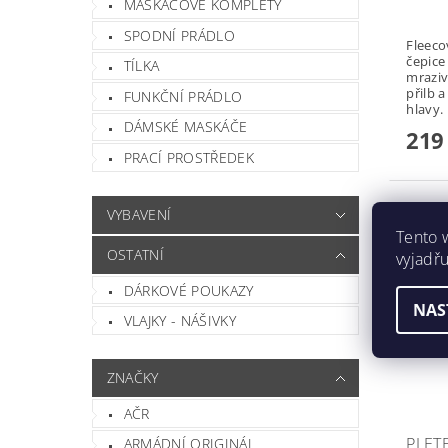
MASKÁČOVÉ KOMPLETY
SPODNÍ PRÁDLO
Fleecová zi
čepice
TÍLKA
mraziv
přilb 
FUNKČNÍ PRÁDLO
DÁMSKÉ MASKÁČE
219
PRACÍ PROSTŘEDEK
VYBAVENÍ
Tento 
OSTATNÍ
vyjadřu
DÁRKOVÉ POUKAZY
NAS
VLAJKY - NÁŠIVKY
ZNAČKY
AČR
PLET
ARMÁDNÍ ORIGINÁL