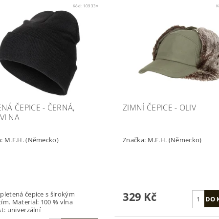
Kód:
10933A
K
ENÁ ČEPICE - ČERNÁ,
ZIMNÍ ČEPICE - OLIV
VLNA
a:
M.F.H. (Německo)
Značka:
M.F.H. (Německo)
329 Kč
pletená čepice s širokým
ím. Material: 100 % vlna
t: univerzální