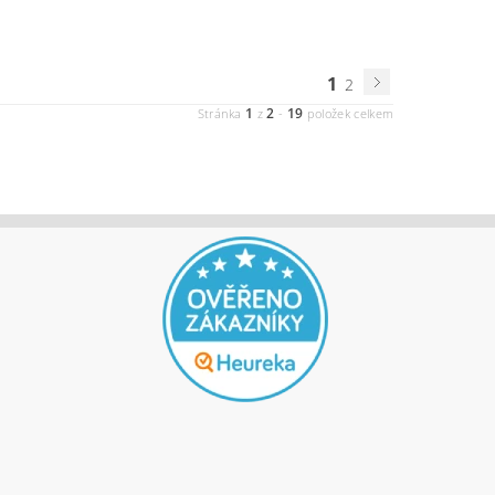
1
2
1
2
19
Stránka
z
-
položek celkem