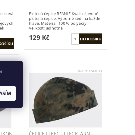
Pletená čepice BEANIE Kvalitní jemně
pletená čepice. Výborně sedí na každé
ojových
hlavě. Material: 100 % polyacryl
vek
Velikost: jednotná
129 Kč
bu
-DOK-FL-35
Kód:
CZ-DOK-FL-23
ASÍM
ELIKON
ČEPICE FLEEC - FLECKTARN -