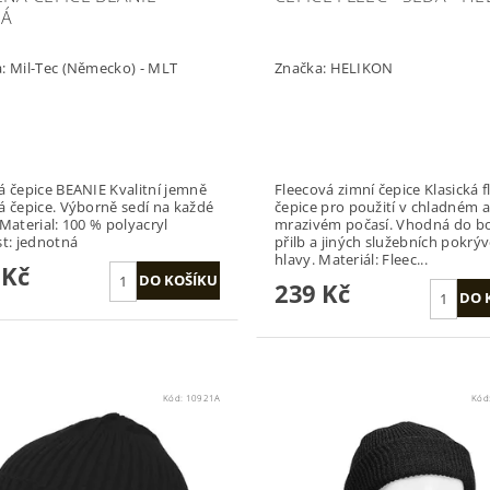
NÁ
a:
Mil-Tec (Německo) - MLT
Značka:
HELIKON
pice BEANIE Kvalitní jemně
Fleecová zimní čepice Klasická fleecová
á čepice. Výborně sedí na každé
čepice pro použití v chladném a
mrazivém počasí. Vhodná do b
st: jednotná
přilb a jiných služebních pokrý
hlavy. Materiál: Fleec...
 Kč
239 Kč
Kód:
10921A
Kód