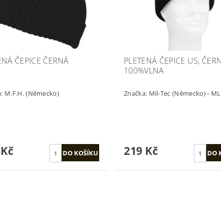
ENÁ ČEPICE ČERNÁ
PLETENÁ ČEPICE US, ČERN
100%VLNA
a:
M.F.H. (Německo)
Značka:
Mil-Tec (Německo) - M
 Kč
219 Kč