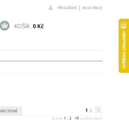
|
PŘIHLÁŠENÍ
REGISTRACE
KOŠÍK:
0 Kč
1
2
ABECEDNĚ
1
2
19
Stránka
z
-
položek celkem