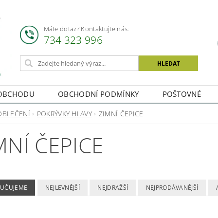
Máte dotaz? Kontaktujte nás:
734 323 996
OBCHODU
OBCHODNÍ PODMÍNKY
POŠTOVNÉ
OBLEČENÍ
POKRÝVKY HLAVY
ZIMNÍ ČEPICE
MNÍ ČEPICE
UČUJEME
NEJLEVNĚJŠÍ
NEJDRAŽŠÍ
NEJPRODÁVANĚJŠÍ