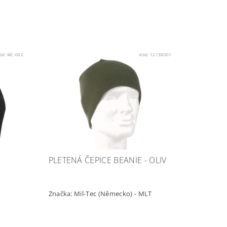
ód:
WC-002
Kód:
12138001
PLETENÁ ČEPICE BEANIE - OLIV
Značka:
Mil-Tec (Německo) - MLT