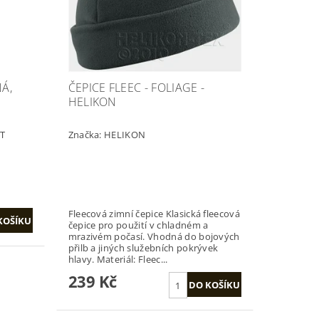
Á,
ČEPICE FLEEC - FOLIAGE -
HELIKON
LT
Značka:
HELIKON
Fleecová zimní čepice Klasická fleecová
čepice pro použití v chladném a
mrazivém počasí. Vhodná do bojových
přilb a jiných služebních pokrývek
hlavy. Materiál: Fleec...
239 Kč