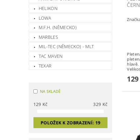
ČER
HELIKON
LOWA
Značk
M.F.H. (NĚMECKO)
MARBLES
MIL-TEC (NĚMECKO) - MLT
Pletená če
TAC MAVEN
pleten
hlavě. Material: 100 % polyacryl
TEXAR
Veliko
129
NA SKLADĚ
129
Kč
329
Kč
POLOŽEK K ZOBRAZENÍ:
19