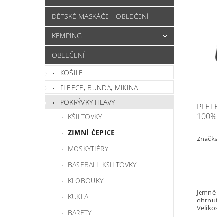
DĚTSKÉ MASKÁČE - OBLEČENÍ
KEMPING
OBLEČENÍ
KOŠILE
FLEECE, BUNDA, MIKINA
POKRÝVKY HLAVY
PLET
100%
KŠILTOVKY
ZIMNÍ ČEPICE
Značk
MOSKYTIÉRY
BASEBALL KŠILTOVKY
KLOBOUKY
Jemně 
KUKLA
ohrnut
Velikos
BARETY