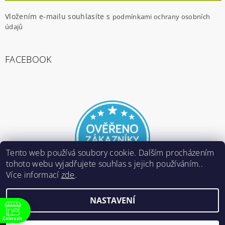
Vložením e-mailu souhlasíte s
podmínkami ochrany osobních
údajů
FACEBOOK
Tento web používá soubory cookie. Dalším procházením
tohoto webu vyjadřujete souhlas s jejich používáním..
Více informací
zde
.
NASTAVENÍ
2026 ©
E-ARMY.cz
, všechna práva vyhrazena
Zobrazit
Vytvořil Shoptet