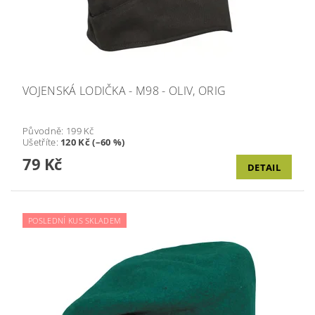
VOJENSKÁ LODIČKA - M98 - OLIV, ORIG
Původně:
199 Kč
Ušetříte
:
120 Kč (–60 %)
79 Kč
DETAIL
POSLEDNÍ KUS SKLADEM