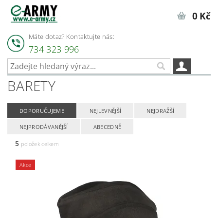
0 Kč
Máte dotaz? Kontaktujte nás:
734 323 996
BARETY
DOPORUČUJEME
NEJLEVNĚJŠÍ
NEJDRAŽŠÍ
NEJPRODÁVANĚJŠÍ
ABECEDNĚ
5
položek celkem
Akce