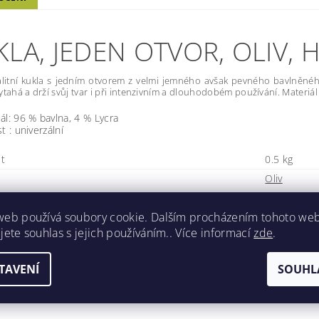
LA, JEDEN OTVOR, OLIV, 
alitní kukla s jedním otvorem z velmi jemného avšak pevného bavlněné
ytahá a drží svůj tvar i při intenzivním a dlouhodobém používání. Materiál
ál: 96 % bavlna, 4 % Lycra
st : univerzální
t
0.5 kg
Oliv
ní, kdo napíše příspěvek k této položce.
web používá soubory cookie. Dalším procházením tohoto we
jete souhlas s jejich používáním.. Více informací
zde
.
dat komentář
ní, kdo napíše příspěvek k této položce.
TAVENÍ
SOUHL
t hodnocení