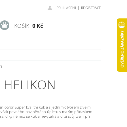
|
PŘIHLÁŠENÍ
REGISTRACE
KOŠÍK:
0 Kč
on
- HELIKON
ukla s jedním otvorem z velmi
však pevného bavlněného úpletu s malým přídavkem
ra, díky němuž se kukla nevytahá a drží svůj tvar i při