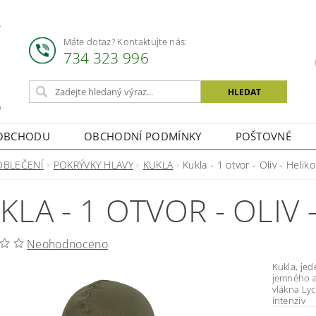
Máte dotaz? Kontaktujte nás:
734 323 996
OBCHODU
OBCHODNÍ PODMÍNKY
POŠTOVNÉ
OBLEČENÍ
POKRÝVKY HLAVY
KUKLA
Kukla - 1 otvor - Oliv - Helik
KLA - 1 OTVOR - OLIV 
Neohodnoceno
Kukla, jeden otvor Super kvalitní k
jemného a
vlákna Lyc
intenziv