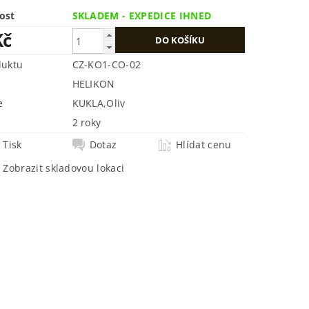
ost
SKLADEM - EXPEDICE IHNED
Kč
duktu
CZ-KO1-CO-02
HELIKON
e
KUKLA
,
Oliv
2 roky
Tisk
Dotaz
Hlídat cenu
Zobrazit skladovou lokaci