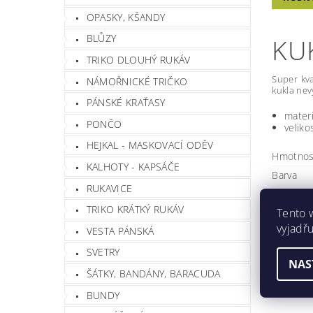
OPASKY, KŠANDY
BLŮZY
KUK
TRIKO DLOUHÝ RUKÁV
Super kv
NÁMOŘNICKÉ TRIČKO
kukla nev
PÁNSKÉ KRAŤASY
materi
PONČO
veliko
HEJKAL - MASKOVACÍ ODĚV
Hmotnos
KALHOTY - KAPSÁČE
Barva
RUKAVICE
Buďte prv
TRIKO KRÁTKÝ RUKÁV
Tento 
vyjadřu
Při
VESTA PÁNSKÁ
Buďte prv
SVETRY
NAS
Přida
ŠÁTKY, BANDÁNY, BARACUDA
BUNDY