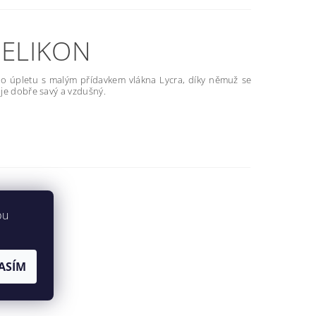
HELIKON
ho úpletu s malým přídavkem vlákna Lycra, díky němuž se
 je dobře savý a vzdušný.
bu
ASÍM