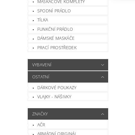
MASKÁČOVÉ KOMPLETY
SPODNÍ PRÁDLO
TÍLKA
FUNKČNÍ PRÁDLO
DÁMSKÉ MASKÁČE
PRACÍ PROSTŘEDEK
Vlož
VYBAVENÍ
OSTATNÍ
DÁRKOVÉ POUKAZY
VLAJKY - NÁŠIVKY
ZNAČKY
AČR
ARMÁDNÍ ORIGINÁL