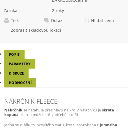
BARACUDA
,
Černá
Záruka
2 roky
Tisk
Dotaz
Hlídat cenu
Zobrazit skladovou lokaci
POPIS
PARAMETRY
DISKUZE
HODNOCENÍ
NÁKRČNÍK FLEECE
Nákrčník
se natahuje přes hlavu na krk. V nákrčníku je
skryta
kapuca
, kterou můžete při potřebě použít.
Jedná se o šálu trubkovitého tvaru, která je vyrobena z
jemného