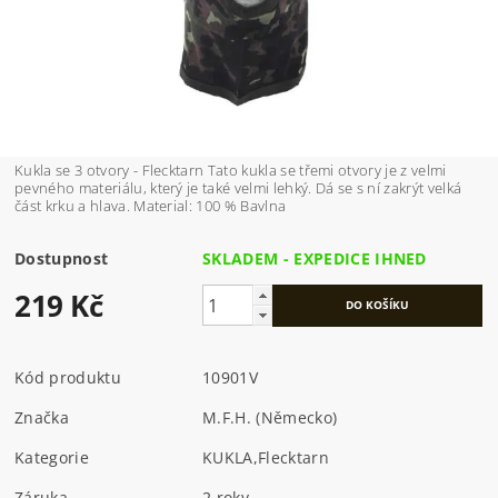
Kukla se 3 otvory - Flecktarn Tato kukla se třemi otvory je z velmi
pevného materiálu, který je také velmi lehký. Dá se s ní zakrýt velká
část krku a hlava. Material: 100 % Bavlna
Dostupnost
SKLADEM - EXPEDICE IHNED
219 Kč
Kód produktu
10901V
Značka
M.F.H. (Německo)
Kategorie
KUKLA
,
Flecktarn
Záruka
2 roky