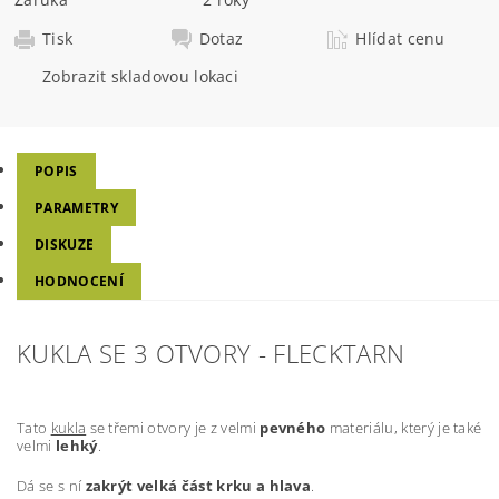
Tisk
Dotaz
Hlídat cenu
Zobrazit skladovou lokaci
POPIS
PARAMETRY
DISKUZE
HODNOCENÍ
KUKLA SE 3 OTVORY - FLECKTARN
Tato
kukla
se třemi otvory je z velmi
pevného
materiálu, který je také
velmi
lehký
.
Dá se s ní
zakrýt velká část krku a hlava
.