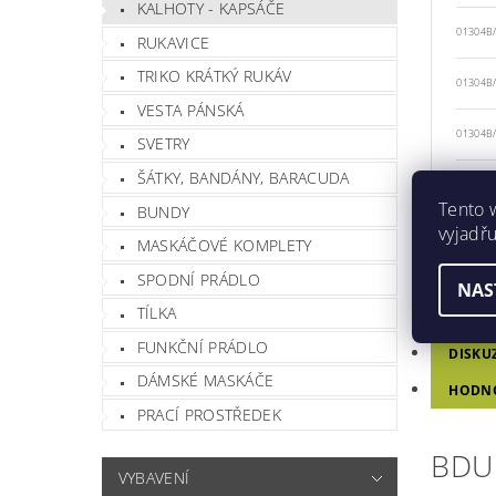
KALHOTY - KAPSÁČE
01304B
RUKAVICE
TRIKO KRÁTKÝ RUKÁV
01304B
VESTA PÁNSKÁ
01304B
SVETRY
ŠÁTKY, BANDÁNY, BARACUDA
01304B
Tento 
BUNDY
vyjadřu
MASKÁČOVÉ KOMPLETY
SPODNÍ PRÁDLO
POPIS
NAS
TÍLKA
PARAM
FUNKČNÍ PRÁDLO
DISKU
DÁMSKÉ MASKÁČE
HODN
PRACÍ PROSTŘEDEK
BDU
VYBAVENÍ