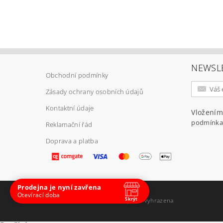
NEWSL
Obchodní podmínky
Zásady ochrany osobních údajů
Vlož
Kontaktní údaje
Vložením
podmínka
Reklamační řád
Doprava a platba
Prodejna je nyní zavřena
Otevírací doba
Skrýt
2026 ©
E-ARMY.cz
, všechna práva vyhrazena
Navštivte nás osobně
Čas