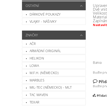
Upraven
OSTATNÍ
Dvě vnit
Velikos
DÁRKOVÉ POUKAZY
Materia
Zapínání
VLAJKY - NÁŠIVKY
Nastavit
ZNAČKY
AČR
ARMÁDNÍ ORIGINÁL
HELIKON
Barva
LOWA
Buďte prv
M.F.H. (NĚMECKO)
MARBLES
Při
Buďte prv
MIL-TEC (NĚMECKO) - MLT
TAC MAVEN
Přida
TEXAR