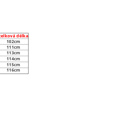
celková délka
102cm
111cm
113cm
114cm
115cm
116cm