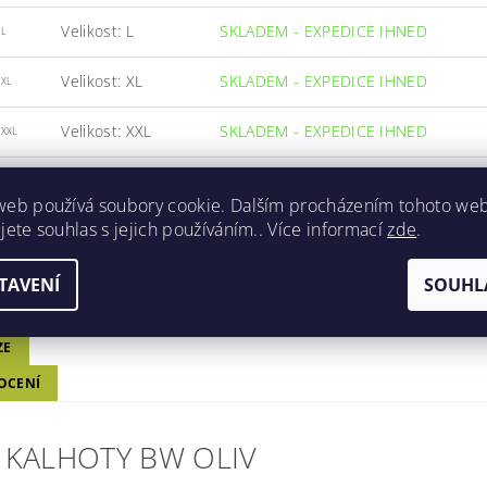
Velikost: L
SKLADEM - EXPEDICE IHNED
/L
Velikost: XL
SKLADEM - EXPEDICE IHNED
/XL
Velikost: XXL
SKLADEM - EXPEDICE IHNED
/XXL
Velikost: XXXL
SKLADEM - EXPEDICE IHNED
/XXXL
web používá soubory cookie. Dalším procházením tohoto we
jete souhlas s jejich používáním.. Více informací
zde
.
TAVENÍ
SOUHL
ETRY
ZE
OCENÍ
 KALHOTY BW OLIV