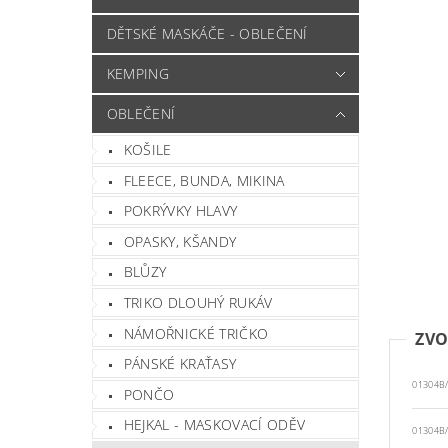
DĚTSKÉ MASKÁČE - OBLEČENÍ
KEMPING
OBLEČENÍ
KOŠILE
FLEECE, BUNDA, MIKINA
POKRÝVKY HLAVY
OPASKY, KŠANDY
BLŮZY
TRIKO DLOUHÝ RUKÁV
NÁMOŘNICKÉ TRIČKO
ZVO
PÁNSKÉ KRAŤASY
01304B
PONČO
HEJKAL - MASKOVACÍ ODĚV
01304B