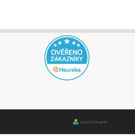
jů
Vytvořil Shoptet