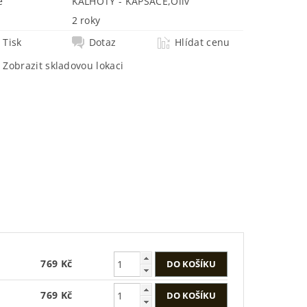
e
KALHOTY - KAPSÁČE
,
Oliv
2 roky
Tisk
Dotaz
Hlídat cenu
Zobrazit skladovou lokaci
769 Kč
769 Kč