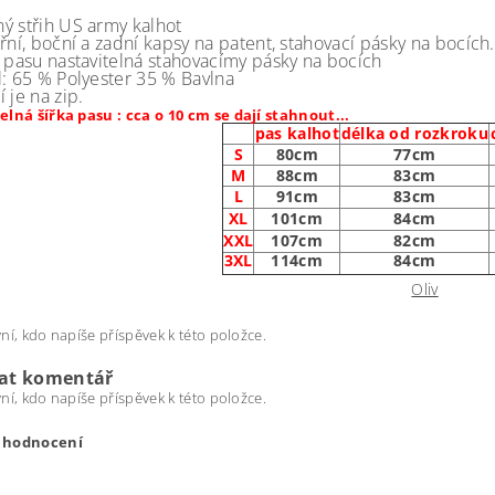
ý střih US army kalhot
řní, boční a zadní kapsy na patent, stahovací pásky na bocích.
t pasu nastavitelná stahovacímy pásky na bocích
l: 65 % Polyester 35 % Bavlna
 je na zip.
elná šířka pasu : cca o 10 cm se dají stahnout...
pas kalhot
délka od rozkroku
S
80cm
77cm
M
88cm
83cm
L
91cm
83cm
XL
101cm
84cm
XXL
107cm
82cm
3XL
114cm
84cm
Oliv
ní, kdo napíše příspěvek k této položce.
dat komentář
ní, kdo napíše příspěvek k této položce.
t hodnocení