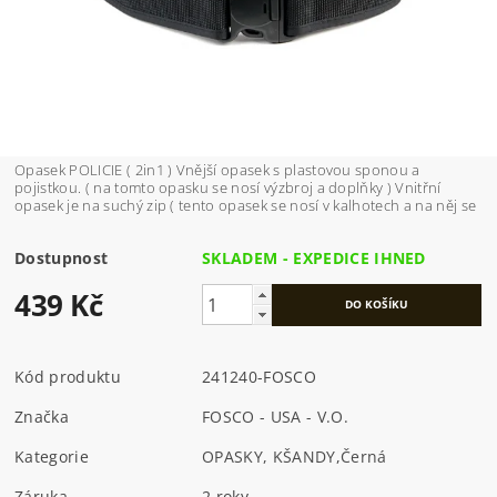
Opasek POLICIE ( 2in1 ) Vnější opasek s plastovou sponou a
pojistkou. ( na tomto opasku se nosí výzbroj a doplňky ) Vnitřní
opasek je na suchý zip ( tento opasek se nosí v kalhotech a na něj se
Dostupnost
SKLADEM - EXPEDICE IHNED
439 Kč
Kód produktu
241240-FOSCO
Značka
FOSCO - USA - V.O.
Kategorie
OPASKY, KŠANDY
,
Černá
Záruka
2 roky