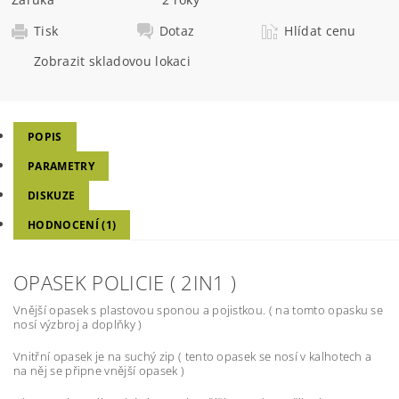
Tisk
Dotaz
Hlídat cenu
Zobrazit skladovou lokaci
POPIS
PARAMETRY
DISKUZE
HODNOCENÍ (1)
OPASEK POLICIE ( 2IN1 )
Vnější opasek s plastovou sponou a pojistkou. ( na tomto opasku se
nosí výzbroj a doplňky )
Vnitřní opasek je na suchý zip ( tento opasek se nosí v kalhotech a
na něj se připne vnější opasek )