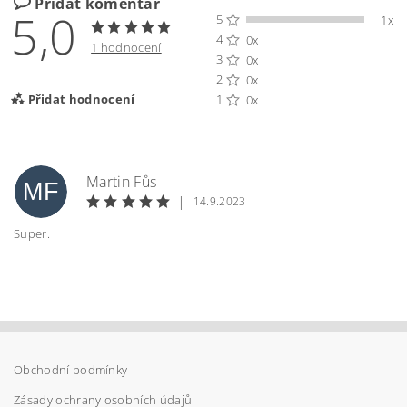
Přidat komentář
5,0
5
1x
4
0x
1 hodnocení
3
0x
2
0x
Přidat hodnocení
1
0x
Martin Fůs
MF
|
14.9.2023
Super.
Obchodní podmínky
Vložením hodnocení souhlasíte s
podmínkami
ochrany osobních údajů
Zásady ochrany osobních údajů