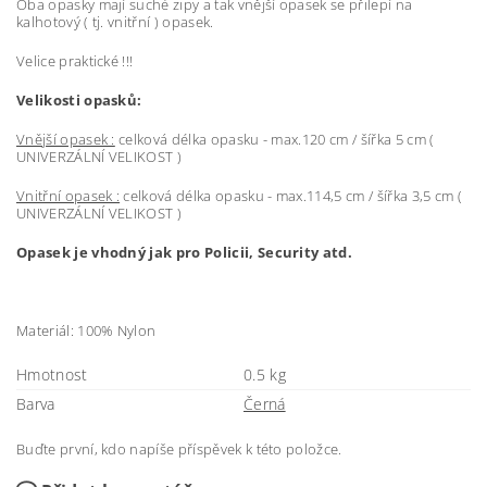
Oba opasky mají suché zipy a tak vnější opasek se přilepí na
kalhotový ( tj. vnitřní ) opasek.
Velice praktické !!!
Velikosti opasků:
Vnější opasek :
celková délka opasku - max.120 cm / šířka 5 cm (
UNIVERZÁLNÍ VELIKOST )
Vnitřní opasek :
celková délka opasku - max.114,5 cm / šířka 3,5 cm (
UNIVERZÁLNÍ VELIKOST )
Opasek je vhodný jak pro Policii, Security atd.
Materiál: 100% Nylon
Hmotnost
0.5 kg
Barva
Černá
Buďte první, kdo napíše příspěvek k této položce.