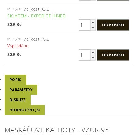
Velikost: 6XL
01324J/6XL
SKLADEM - EXPEDICE IHNED
829 Kč
Velikost: 7XL
01324J/7XL
Vyprodáno
829 Kč
POPIS
PARAMETRY
DISKUZE
HODNOCENÍ (3)
MASKÁČOVÉ KALHOTY - VZOR 95