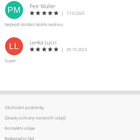
Petr Muller
PM
|
7.10.2025
Nejlepší dodání dobře sednou
Vložením hodnocení souhlasíte s
podmínkami
Lenka Lucci
ochrany osobních údajů
LL
|
30.10.2023
Super
Obchodní podmínky
Zásady ochrany osobních údajů
Kontaktní údaje
Reklamační řád