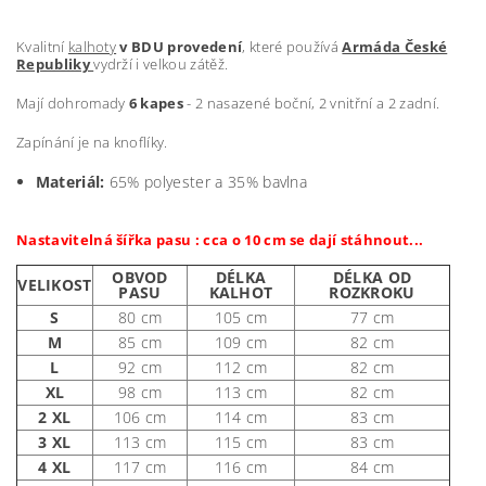
Kvalitní
kalhoty
v BDU provedení
, které používá
Armáda České
Republiky
vydrží i velkou zátěž.
Mají dohromady
6 kapes
- 2 nasazené boční, 2 vnitřní a 2 zadní.
Zapínání je na knoflíky.
Materiál:
65% polyester a 35% bavlna
Nastavitelná šířka pasu : cca o 10 cm se dají stáhnout...
OBVOD
DÉLKA
DÉLKA OD
VELIKOST
PASU
KALHOT
ROZKROKU
S
80 cm
105 cm
77 cm
M
85 cm
109 cm
82 cm
L
92 cm
112 cm
82 cm
XL
98 cm
113 cm
82 cm
2 XL
106 cm
114 cm
83 cm
3 XL
113 cm
115 cm
83 cm
4 XL
117 cm
116 cm
84 cm