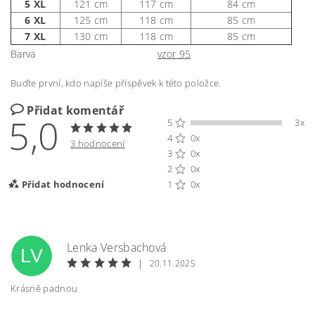
5 XL
121 cm
117 cm
84 cm
6 XL
125 cm
118 cm
85 cm
7 XL
130 cm
118 cm
85 cm
Barva
vzor 95
Buďte první, kdo napíše příspěvek k této položce.
Přidat komentář
5,0
5
3x
4
0x
3 hodnocení
3
0x
2
0x
Přidat hodnocení
1
0x
Lenka Versbachová
LV
|
20.11.2025
Krásně padnou