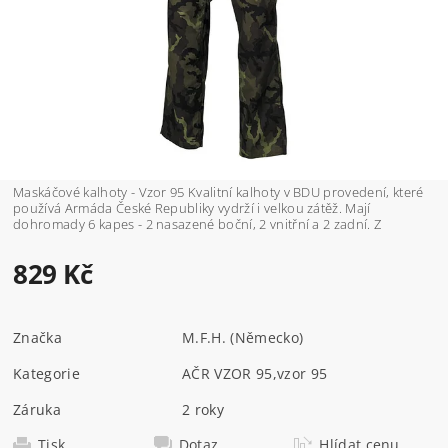
Maskáčové kalhoty - Vzor 95 Kvalitní kalhoty v BDU provedení, které
používá Armáda České Republiky vydrží i velkou zátěž. Mají
dohromady 6 kapes - 2 nasazené boční, 2 vnitřní a 2 zadní. Z
829 Kč
Značka
M.F.H. (Německo)
Kategorie
AČR VZOR 95
,
vzor 95
Záruka
2 roky
Tisk
Dotaz
Hlídat cenu