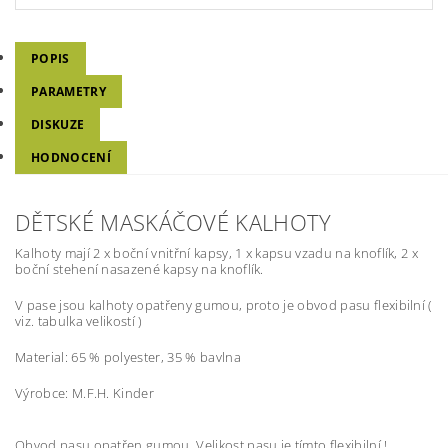
POPIS
PARAMETRY
DISKUZE
HODNOCENÍ
DĚTSKÉ MASKÁČOVÉ KALHOTY
Kalhoty mají 2 x boční vnitřní kapsy, 1 x kapsu vzadu na knoflík, 2 x
boční stehení nasazené kapsy na knoflík.
V pase jsou kalhoty opatřeny gumou, proto je obvod pasu flexibilní (
viz. tabulka velikostí )
Material: 65 % polyester, 35 % bavlna
Výrobce: M.F.H. Kinder
Obvod pasu opatřen gumou. Velikost pasu je tímto flexibilní.!