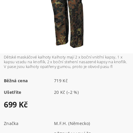
Dětské maskáčové kalhoty Kalhoty mají 2 x boční vnitřní kapsy, 1 x
kapsu vzadu na knoflík, 2 x boční stehení nasazené kapsy na knoflík.
V pase jsou kalhoty opatřeny gumou, proto je obvod pasu fl
Běžná cena
719 Kč
Ušetříte
20 Kč
(–2 %)
699 Kč
Značka
M.F.H. (Německo)