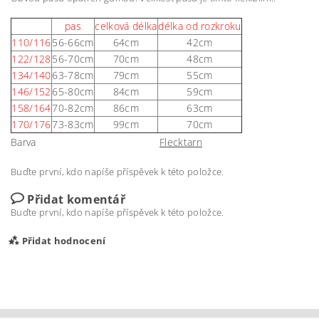
pas
celková délka
délka od rozkroku
110/116
56-66cm
64cm
42cm
122/128
56-70cm
70cm
48cm
134/140
63-78cm
79cm
55cm
146/152
65-80cm
84cm
59cm
158/164
70-82cm
86cm
63cm
170/176
73-83cm
99cm
70cm
Barva
Flecktarn
Buďte první, kdo napíše příspěvek k této položce.
Přidat komentář
Buďte první, kdo napíše příspěvek k této položce.
Přidat hodnocení