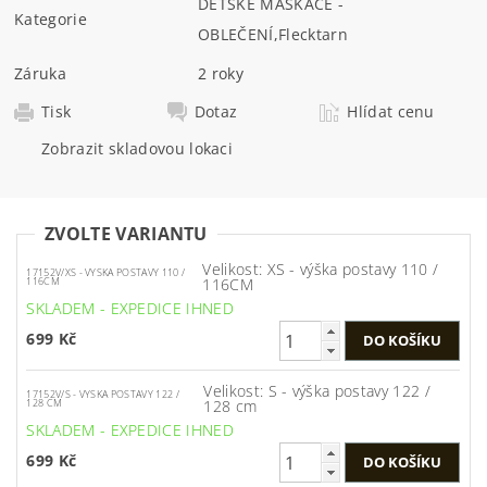
DĚTSKÉ MASKÁČE -
Kategorie
OBLEČENÍ
,
Flecktarn
Záruka
2 roky
Tisk
Dotaz
Hlídat cenu
Zobrazit skladovou lokaci
ZVOLTE VARIANTU
Velikost: XS - výška postavy 110 /
17152V/XS - VYSKA POSTAVY 110 /
116CM
116CM
SKLADEM - EXPEDICE IHNED
699 Kč
Velikost: S - výška postavy 122 /
17152V/S - VYSKA POSTAVY 122 /
128 cm
128 CM
SKLADEM - EXPEDICE IHNED
699 Kč