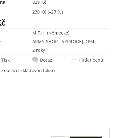
ena
829 Kč
230 Kč
(–27 %)
Kč
M.F.H. (Německo)
e
ARMY SHOP - VÝPRODEJ
,
DPM
2 roky
Tisk
Dotaz
Hlídat cenu
Zobrazit skladovou lokaci