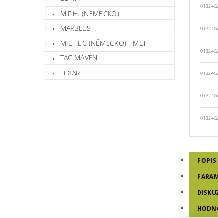
01324G
M.F.H. (NĚMECKO)
MARBLES
01324G
MIL-TEC (NĚMECKO) - MLT
01324G
TAC MAVEN
TEXAR
01324G
01324G
01324G
POPIS
PARAM
DISKU
HODNO