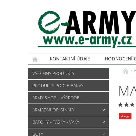
KONTAKTNÍ ÚDAJE
HODNOCENÍ 
VŠECHNY PRODUKTY
MA
PRODUKTY PODLE BARVY
ARMY SHOP - VÝPRODEJ
ARMÁDNÍ ORIGINÁLY
Akce
BATOHY - TAŠKY - VAKY
BOTY