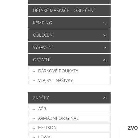
DĚTSKÉ MASKÁČE - OBLEČENÍ
KEMPING
OBLEČENÍ
VYBAVENÍ
OSTATNÍ
DÁRKOVÉ POUKAZY
VLAJKY - NÁŠIVKY
ZNAČKY
AČR
ARMÁDNÍ ORIGINÁL
ZVO
HELIKON
LOWA