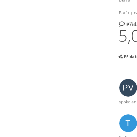
Buďte prv
Při
5,
Přida
PV
spokojen
T
Vlož