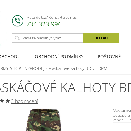
Máte dotaz? Kontaktujte nás:
734 323 996
OBCHODU
OBCHODNÍ PODMÍNKY
POŠTOVNÉ
ARMY SHOP - VÝPRODEJ
Maskáčové kalhoty BDU - DPM
SKÁČOVÉ KALHOTY B
3 hodnocení
Maskáčové kalhoty - DPM 
používala Bri
kapes - 2 