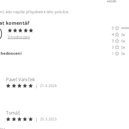
ní, kdo napíše příspěvek k této položce.
dat komentář
0
5
4
0x
3 hodnocení
3
0x
2
0x
t hodnocení
1
0x
Pavel Vaniček
|
21.4.2026
Tomáš
|
25.3.2025
ením hodnocení souhlasíte s
podmínkami ochrany osobních úda