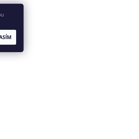
bu
ASÍM
zátěž.